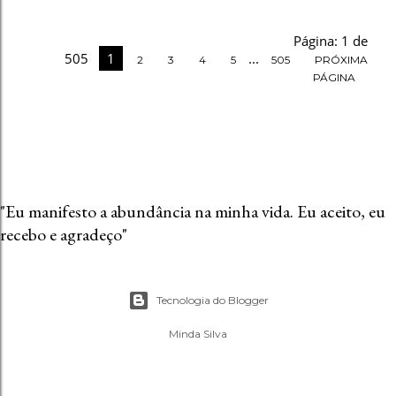
Página: 1 de
505
1
...
2
3
4
5
505
PRÓXIMA
PÁGINA
"Eu manifesto a abundância na minha vida. Eu aceito, eu
recebo e agradeço"
Tecnologia do Blogger
Minda Silva