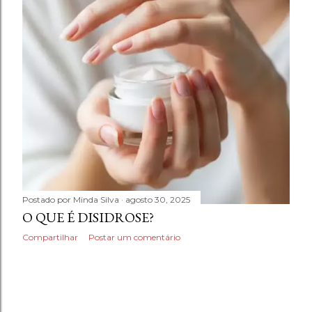
n
s
Postado por
Minda Silva
agosto 30, 2025
O QUE É DISIDROSE?
Compartilhar
Postar um comentário