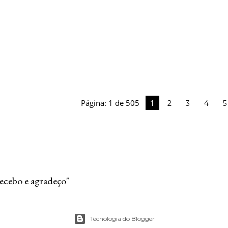
Página: 1 de 505
1
2
3
4
5
recebo e agradeço"
Tecnologia do Blogger