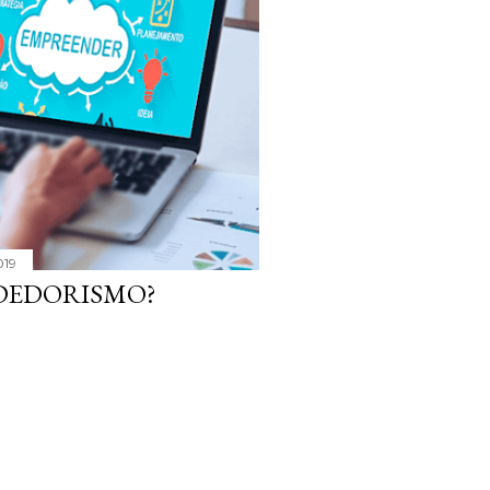
019
NDEDORISMO?