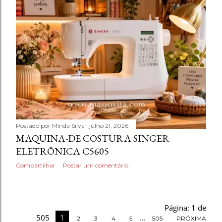
Postado por
Minda Silva
julho 21, 2026
MAQUINA-DE COSTURA SINGER
ELETRÔNICA C5605
Compartilhar
Postar um comentário
Página: 1 de
505
1
...
2
3
4
5
505
PRÓXIMA