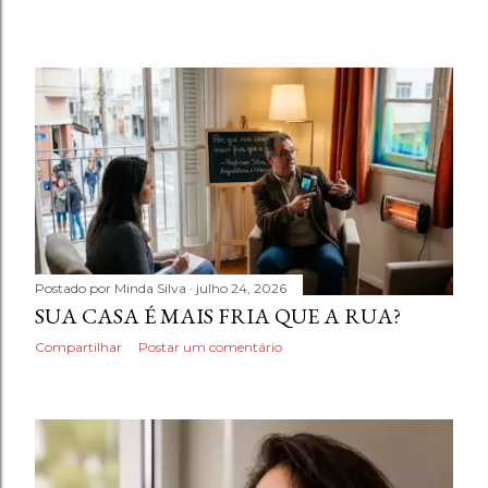
Postado por
Minda Silva
julho 24, 2026
SUA CASA É MAIS FRIA QUE A RUA?
Compartilhar
Postar um comentário