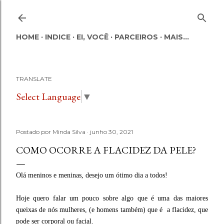
Pular para o conteúdo principal
HOME
INDICE
EI, VOCÊ
PARCEIROS
MAIS…
TRANSLATE
Select Language
▼
Postado por
Minda Silva
junho 30, 2021
COMO OCORRE A FLACIDEZ DA PELE?
Olá meninos e meninas, desejo um ótimo dia a todos!
Hoje quero falar um pouco sobre algo que é uma das maiores
queixas de nós mulheres, (e homens também) que é a flacidez, que
pode ser corporal ou facial.