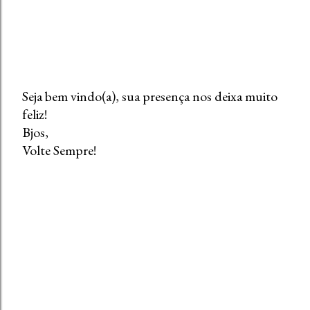
Seja bem vindo(a), sua presença nos deixa muito
feliz!
P
Bjos,
o
Volte Sempre!
s
t
a
r
u
m
c
o
m