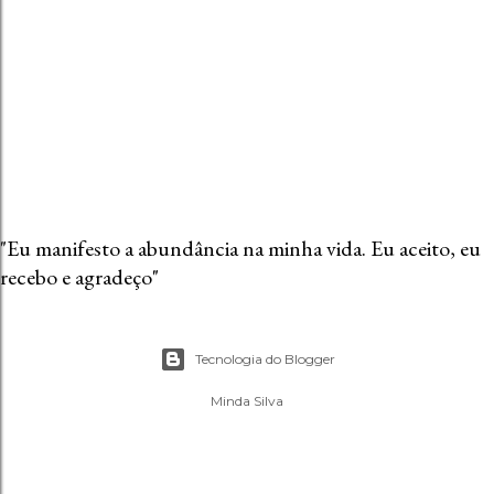
e
n
t
á
r
i
o
"Eu manifesto a abundância na minha vida. Eu aceito, eu
recebo e agradeço"
Tecnologia do Blogger
Minda Silva