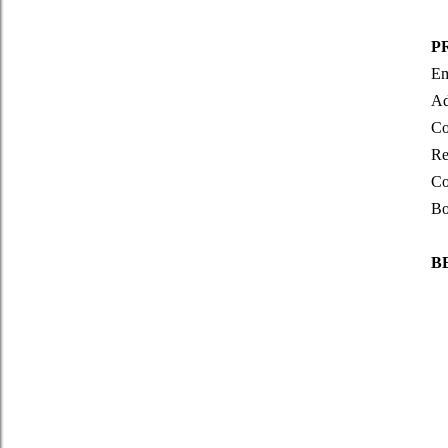
P
Em
Ad
Co
Re
Co
Bo
B