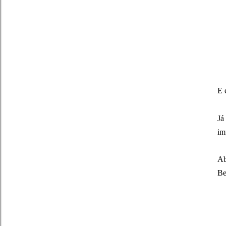
E 
Já
im
Ab
Be