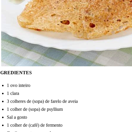
NGREDIENTES
1 ovo inteiro
1 clara
3 colheres de (sopa) de farelo de aveia
1 colher de (sopa) de psyllium
Sal a gosto
1 colher de (café) de fermento