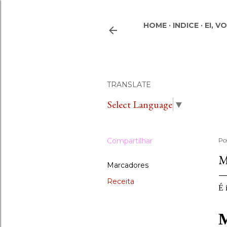
HOME
INDICE
EI, V
TRANSLATE
Select Language
▼
Compartilhar
Po
M
Marcadores
Receita
É 
M