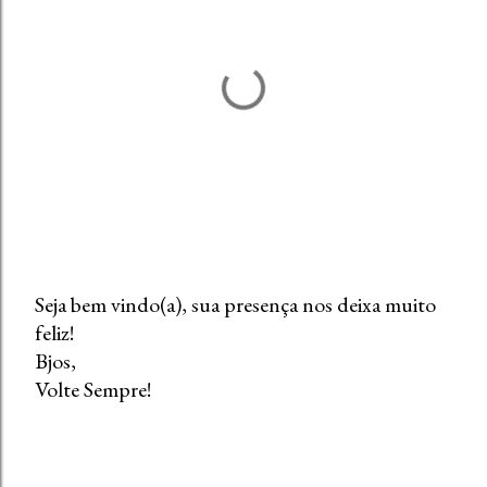
Seja bem vindo(a), sua presença nos deixa muito
feliz!
P
Bjos,
o
Volte Sempre!
s
t
a
r