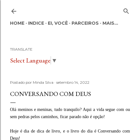
Pular para o conteúdo principal
HOME
INDICE
EI, VOCÊ
PARCEIROS
MAIS…
TRANSLATE
Select Language
▼
Postado por
Minda Silva
setembro 14, 2022
CONVERSANDO COM DEUS
Olá meninos e meninas, tudo tranquilo? Aqui a vida segue com ou
sem pedras pelos caminhos, ficar parado não é opção!
Hoje é dia de dica de livro, e o livro do dia é Conversando com
Deus!