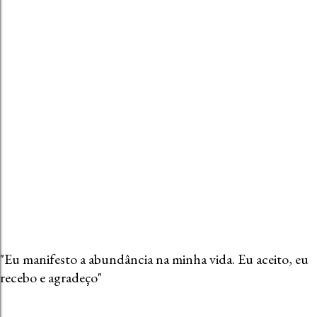
u
m
c
o
m
e
n
t
á
r
i
o
"Eu manifesto a abundância na minha vida. Eu aceito, eu
recebo e agradeço"