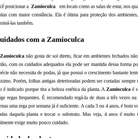
cê p
osicionar a
Zamioculca
em locais como as salas de estar, nos qu
sitas com maior constância. Ela é ótima para proteção dos ambientes,
iminá-las também.
uidados com a Zamioculca
Zamioculca
não gosta de sol direto, ficar em ambientes fechados não
tão, com os cuidados adequados ela pode ser mantida dessa forma po
pécie não necessita de podas, já que possui o crescimento bastante len
ximo. Porém, folhas antigas deterioradas podem ser cortadas sempre
o é indicado porque tira a beleza estética da planta. A
Zamioculca
é s
ige regas frequentes. É recomendado regá-la de duas a três vezes n
enas uma rega por semana já é suficiente. A cada 3 ou 4 anos, é bom voc
das daquela planta e trocar o substrato. Mas veja, 4 anos é muito 
almente exige muito pouco cuidado.