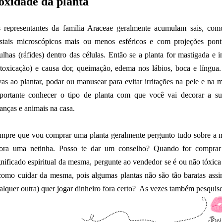
oxidade da planta
 representantes da família Araceae geralmente acumulam sais, com
istais microscópicos mais ou menos esféricos e com projeções pon
ulhas (ráfides) dentro das células. Então se a planta for mastigada e 
ntoxicação) e causa dor, queimação, edema nos lábios, boca e língua
vas ao plantar, podar ou manusear para evitar irritações na pele e na 
portante conhecer o tipo de planta com que você vai decorar a su
ianças e animais na casa.
mpre que vou comprar uma planta geralmente pergunto tudo sobre a m
ora uma netinha. Posso te dar um conselho? Quando for comprar 
gnificado espiritual da mesma, pergunte ao vendedor se é ou não tóxica
como cuidar da mesma, pois algumas plantas não são tão baratas ass
alquer outra) quer jogar dinheiro fora certo? As vezes também pesquiso 