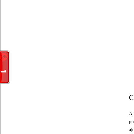
C
A
pr
aj