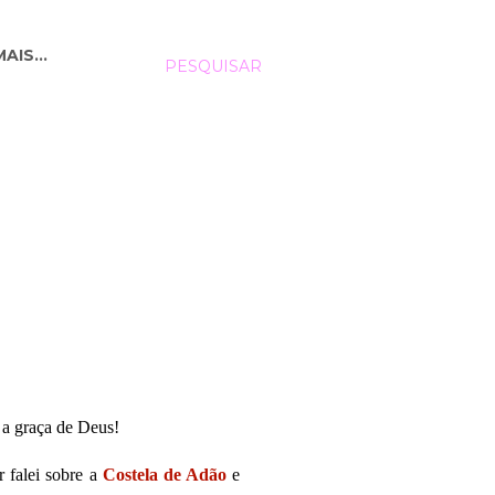
MAIS…
PESQUISAR
 a graça de Deus!
 falei sobre a
C
ostela de Adão
e