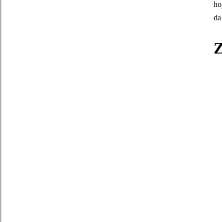
ho
da
Z