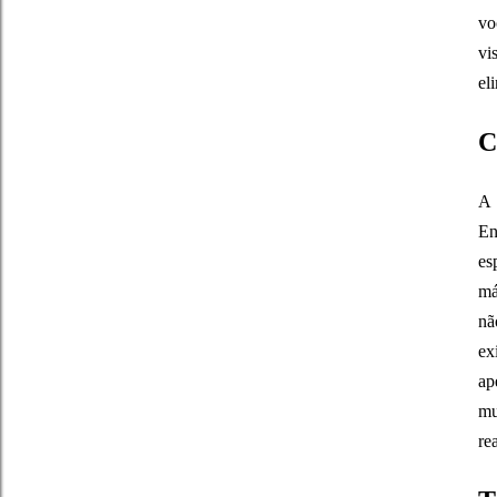
vo
vi
el
C
A
En
es
má
nã
ex
ap
mu
re