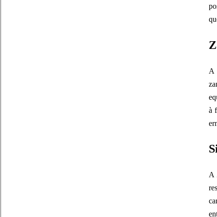
po
qu
Z
za
eq
à 
er
S
A
re
ca
en