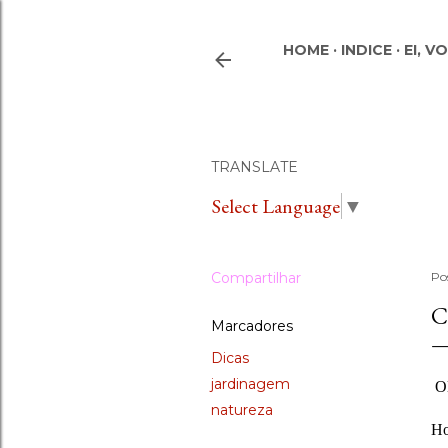
HOME
INDICE
EI, V
TRANSLATE
Select Language
▼
Compartilhar
Po
C
Marcadores
Dicas
jardinagem
Ol
natureza
Ho