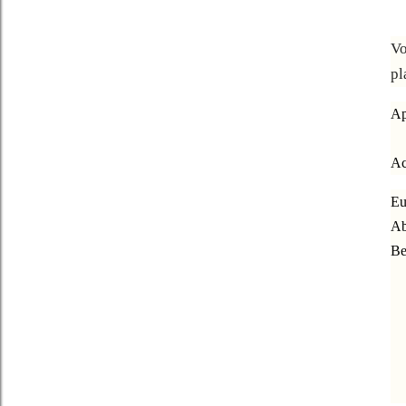
Vo
pl
Ap
Ac
Eu
Ab
Be