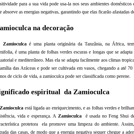
sitividade para a sua vida pode usa-la nos seus ambientes domésticos
e absorve as energias negativas, garantindo que elas ficarão afastadas d
amioculca na decoração
A
Zamioculca
é uma planta originária da Tanzânia, na África
,
tem
mifolia, é uma planta de folhas verdes escuras e longas que se adapta
uatorial e mediterrâneo. Mas
ela se adapta facilmente aos climas tropic
família das Aráceas e pode ser cultivada em vasos, chegando a até 70 
mos de ciclo de vida, a zamioculca pode ser classificada como perene.
ignificado espiritual da
Zamioculca
Zamioculca
está ligada ao enriquecimento, e as folhas verdes e brilh
sistência, vida e esperança. A
Zamioculca
é usada no Feng Shui de
racterística protetora ela promove uma limpeza do ambiente. Assim,
trada das casas, de modo que a energia negativa sequer chegue a adent