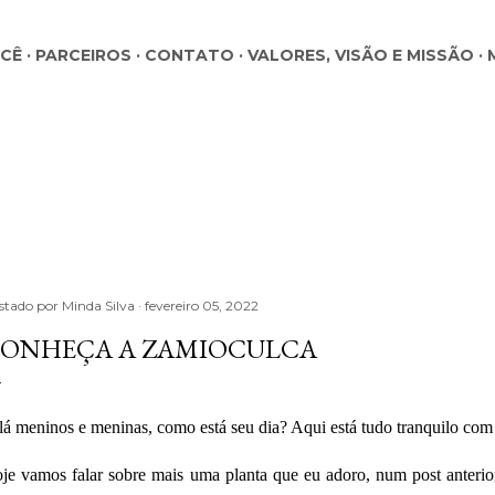
Pular para o conteúdo principal
OCÊ
PARCEIROS
CONTATO
VALORES, VISÃO E MISSÃO
stado por
Minda Silva
fevereiro 05, 2022
ONHEÇA A ZAMIOCULCA
á meninos e meninas, como está seu dia? Aqui está tudo tranquilo com
je vamos falar sobre mais uma planta que eu adoro, num post anterior