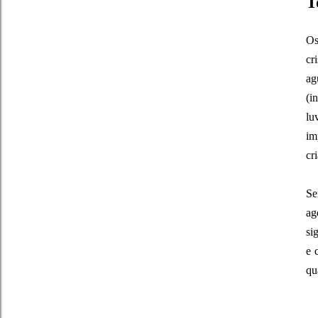
T
Os
cr
ag
(i
lu
im
cr
Se
ag
si
e 
qu