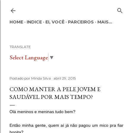
Pular para o conteúdo principal
HOME
INDICE
EI, VOCÊ
PARCEIROS
MAIS…
TRANSLATE
Select Language
▼
Postado por
Minda Silva
abril 29, 2015
COMO MANTER A PELE JOVEM E
SAUDÁVEL POR MAIS TEMPO?
Olá meninos e meninas tudo bem?
Então minha gente, quem aí já não pagou um mico pra fiar
bonita?