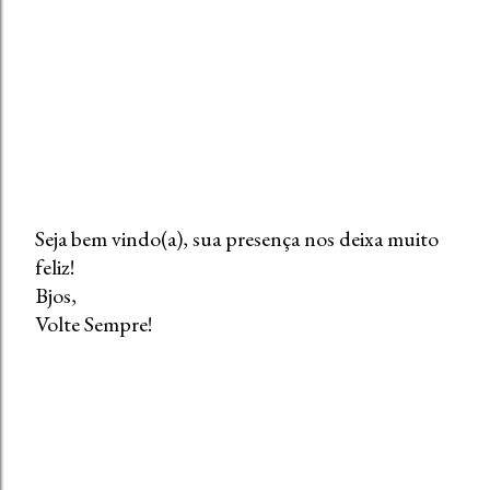
Seja bem vindo(a), sua presença nos deixa muito
feliz!
P
Bjos,
o
Volte Sempre!
s
t
a
r
u
m