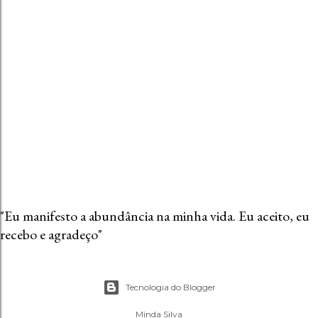
c
o
m
e
n
t
á
r
i
o
"Eu manifesto a abundância na minha vida. Eu aceito, eu
recebo e agradeço"
Tecnologia do Blogger
Minda Silva