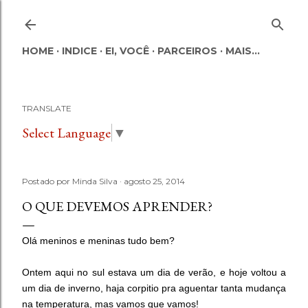
Pular para o conteúdo principal
HOME
INDICE
EI, VOCÊ
PARCEIROS
MAIS…
TRANSLATE
Select Language
▼
Postado por
Minda Silva
agosto 25, 2014
O QUE DEVEMOS APRENDER?
Olá meninos e meninas tudo bem?
Ontem aqui no sul estava um dia de verão, e hoje voltou a
um dia de inverno, haja corpitio pra aguentar tanta mudança
na temperatura, mas vamos que vamos!