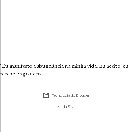
e
n
t
á
r
i
o
"Eu manifesto a abundância na minha vida. Eu aceito, eu
recebo e agradeço"
Tecnologia do Blogger
Minda Silva