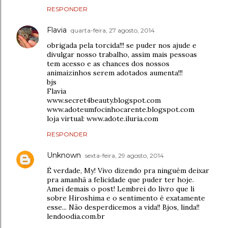
RESPONDER
Flavia
quarta-feira, 27 agosto, 2014
obrigada pela torcida!!! se puder nos ajude e
divulgar nosso trabalho, assim mais pessoas
tem acesso e as chances dos nossos
animaizinhos serem adotados aumenta!!!
bjs
Flavia
www.secret4beauty.blogspot.com
www.adoteumfocinhocarente.blogspot.com
loja virtual: www.adote.iluria.com
RESPONDER
Unknown
sexta-feira, 29 agosto, 2014
É verdade, My! Vivo dizendo pra ninguém deixar
pra amanhã a felicidade que puder ter hoje.
Amei demais o post! Lembrei do livro que li
sobre Hiroshima e o sentimento é exatamente
esse... Não desperdicemos a vida!! Bjos, linda!!
lendoodia.com.br