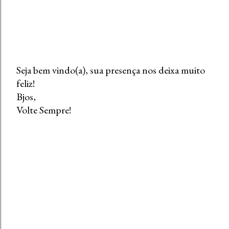
Seja bem vindo(a), sua presença nos deixa muito
feliz!
P
Bjos,
o
Volte Sempre!
s
t
a
r
u
m
c
o
m