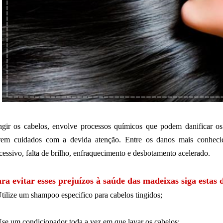
ngir os cabelos, envolve processos químicos que podem danificar os
rem cuidados com a devida atenção. Entre os danos mais conheci
cessivo, falta de brilho, enfraquecimento e desbotamento acelerado.
ra evitar esses prejuízos à saúde das madeixas siga estas d
tilize um shampoo especifico para cabelos tingidos;
se um condicionador toda a vez em que lavar os cabelos;