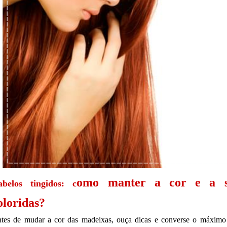
omo manter a cor e a s
abelos tingidos: c
oloridas?
tes de mudar a cor das madeixas, ouça dicas e converse o máximo 