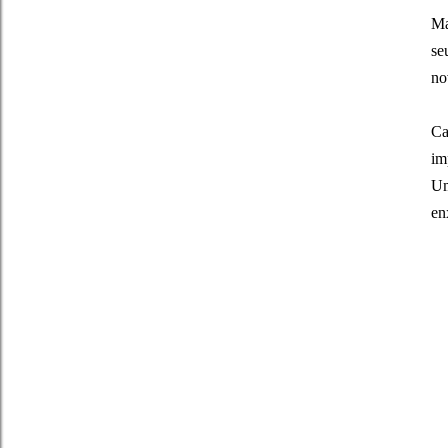
Ma
se
no
Ca
im
Um
en