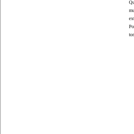
Qu
mu
ex
Po
to