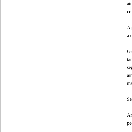
at
co
Ap
a 
Ge
ta
se
ai
ma
Se
An
pe