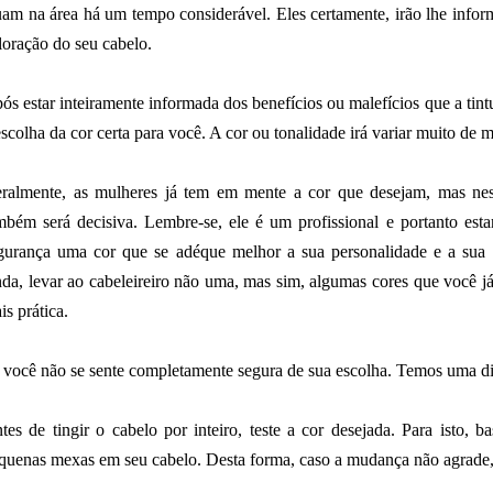
uam na área há um tempo considerável. Eles certamente, irão lhe infor
loração do seu cabelo.
ós estar inteiramente informada dos benefícios ou malefícios que a tin
escolha da cor certa para você. A cor ou tonalidade irá variar muito de 
ralmente, as mulheres já tem em mente a cor que desejam, mas nest
mbém será decisiva. Lembre-se, ele é um profissional e portanto esta
gurança uma cor que se adéque melhor a sua personalidade e a sua t
nda, levar ao cabeleireiro não uma, mas sim, algumas cores que você já 
is prática.
 você não se sente completamente segura de sua escolha. Temos uma dic
tes de tingir o cabelo por inteiro, teste a cor desejada. Para isto, b
quenas mexas em seu cabelo. Desta forma, caso a mudança não agrade, 