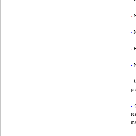
-
N
-
N
-
R
-
N
-
U
pr
-
C
re
ma