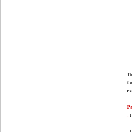
Ti
fo
ex
Pa
-
U
-
U