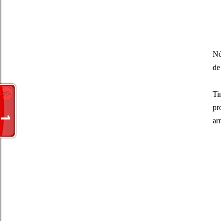
Nó
de
Ti
pr
ar