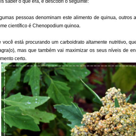
is saber o que era, e descobri o seguinte:
gumas pessoas denominam este alimento de quinua, outros
me científico é Chenopodium quinoa.
 você está procurando um carboidrato altamente nutritivo, que 
gra(o), mas que também vai maximizar os seus níveis de en
imento certo.