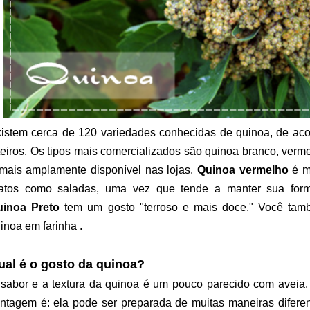
istem cerca de 120 variedades conhecidas de quinoa, de ac
teiros. Os tipos mais comercializados são quinoa branco, verm
mais amplamente disponível nas lojas.
Quinoa vermelho
é m
atos como saladas, uma vez que tende a manter sua for
uinoa Preto
tem um gosto "terroso e mais doce." Você tamb
inoa em farinha .
ual é o gosto da quinoa?
sabor e a textura da quinoa é um pouco parecido com aveia
ntagem é: ela pode ser preparada de muitas maneiras difere