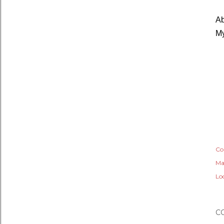
Ab
M
Co
Ma
Lo
C