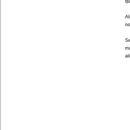
qu
Al
no
Se
ma
al