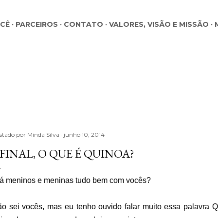
Pular para o conteúdo principal
OCÊ
PARCEIROS
CONTATO
VALORES, VISÃO E MISSÃO
stado por
Minda Silva
junho 10, 2014
FINAL, O QUE É QUINOA?
á meninos e meninas tudo bem com vocês?
o sei vocês, mas eu tenho ouvido falar muito essa palavra Q