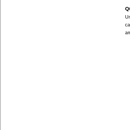
Q
Um
ca
ar