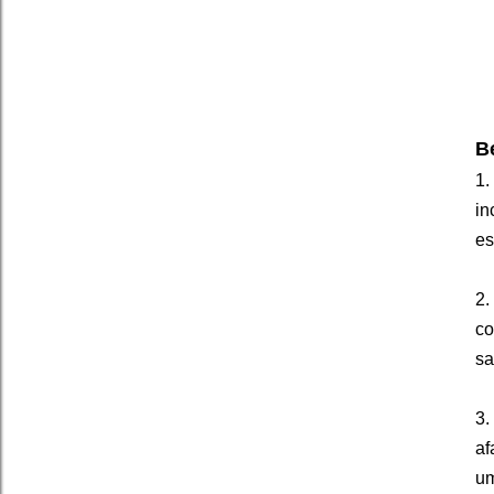
B
1
in
es
2
co
sa
3
af
um