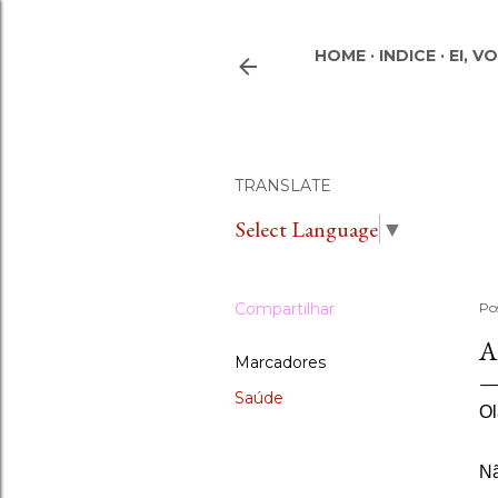
HOME
INDICE
EI, V
TRANSLATE
Select Language
▼
Compartilhar
Po
A
Marcadores
Saúde
Ol
Nã