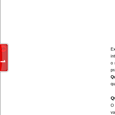
Ex
in
o 
pr
Q
qu
Q
O 
va