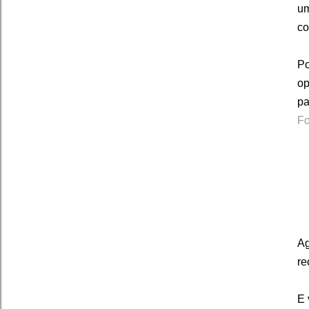
um
co
Po
op
pa
Fo
Ag
re
E 