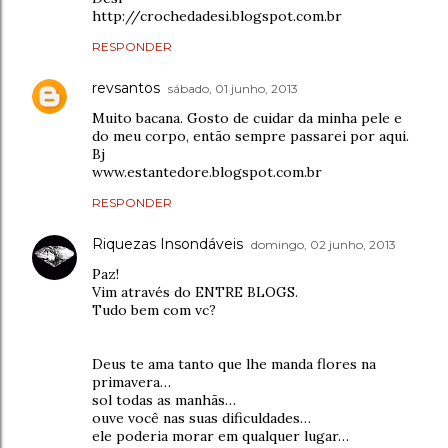
http://crochedadesi.blogspot.com.br
RESPONDER
revsantos
sábado, 01 junho, 2013
Muito bacana. Gosto de cuidar da minha pele e
do meu corpo, então sempre passarei por aqui.
Bj
www.estantedore.blogspot.com.br
RESPONDER
Riquezas Insondáveis
domingo, 02 junho, 2013
Paz!
Vim através do ENTRE BLOGS.
Tudo bem com vc?
Deus te ama tanto que lhe manda flores na
primavera…
sol todas as manhãs…
ouve você nas suas dificuldades…
ele poderia morar em qualquer lugar…