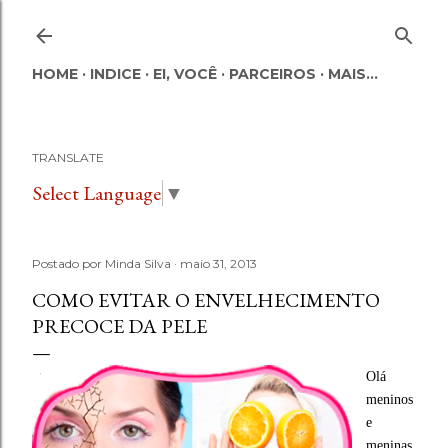
Pular para o conteúdo principal
HOME
INDICE
EI, VOCÊ
PARCEIROS
MAIS…
TRANSLATE
Select Language
▼
Postado por
Minda Silva
maio 31, 2013
COMO EVITAR O ENVELHECIMENTO
PRECOCE DA PELE
Olá
meninos
e
meninas