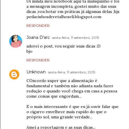
Oi minda meu notebook aqui ta maluquinho e foi
a mensagem incompleta, gostei muito das suas
dicas ,vou botar em práticas já algumas delas ,bjs
pedacinhosderetalhoseli.blogspot.com
RESPONDER
Joana D'arc
sexta-feira, 11 setembro, 2015
adorei o post, vou seguir suas dicas :D
bjo
RESPONDER
Unknown
sexta-feira, 11 setembro, 2015
COncordo super que a alimentação é
fundamental e também não adianta nada fazer
redução e quando você chega em casa a pessoa
come coisas que engordam...
E o mais interessante é que eu já ouvir falar que
o cigarro envelhece mais rapido do que o
próprio sol, uma grande verdade...
Amei a reportagem e as suas dicas...