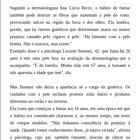
Segundo a dermatologista Ana Lúcia Recio, o hábito de fumar
também pode destruir as fibras que sustentam a pele do rosto,
provocando sulcos na região da boca e dos olhos. Ela lembra,
porém, que há fatores genéticos que determinam maior ou menor
prejuízo causado pelo cigarro à pele. "Há fumante com a pele
bonita. Não é maioria, mas existe."
Exemplo disso é a psicóloga Luciene Jimenez, 42, que fuma há 26
anos e tem uma pele boa, na avaliação da dermatologista que a
acompanha. "É de família. Minha mãe tem 67 anos, é fumante e
não aparenta a idade que tem", diz.
Mas Jimenez não deixa a aparência só a cargo da genética. Os
cuidados com a pele incluem protetor solar diário e produtos
diferentes no verão e no inverno.
Ela conta que começou a fumar aos 16 anos, em uma época em que
o hábito era considerado charmoso e, ao mesmo tempo, um meio
de romper modelos. "Não tínhamos consciência do prejuízo à
saúde. Quando tomei conhecimento disso, já estava viciada", afirma
a psicóloga, cujo pai, também fumante, morreu de câncer na