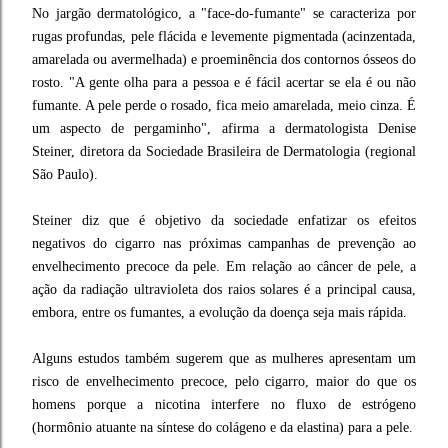
No jargão dermatológico, a "face-do-fumante" se caracteriza por
rugas profundas, pele flácida e levemente pigmentada (acinzentada,
amarelada ou avermelhada) e proeminência dos contornos ósseos do
rosto. "A gente olha para a pessoa e é fácil acertar se ela é ou não
fumante. A pele perde o rosado, fica meio amarelada, meio cinza. É
um aspecto de pergaminho", afirma a dermatologista Denise
Steiner, diretora da Sociedade Brasileira de Dermatologia (regional
São Paulo).
Steiner diz que é objetivo da sociedade enfatizar os efeitos
negativos do cigarro nas próximas campanhas de prevenção ao
envelhecimento precoce da pele. Em relação ao câncer de pele, a
ação da radiação ultravioleta dos raios solares é a principal causa,
embora, entre os fumantes, a evolução da doença seja mais rápida.
Alguns estudos também sugerem que as mulheres apresentam um
risco de envelhecimento precoce, pelo cigarro, maior do que os
homens porque a nicotina interfere no fluxo de estrógeno
(hormônio atuante na síntese do colágeno e da elastina) para a pele.