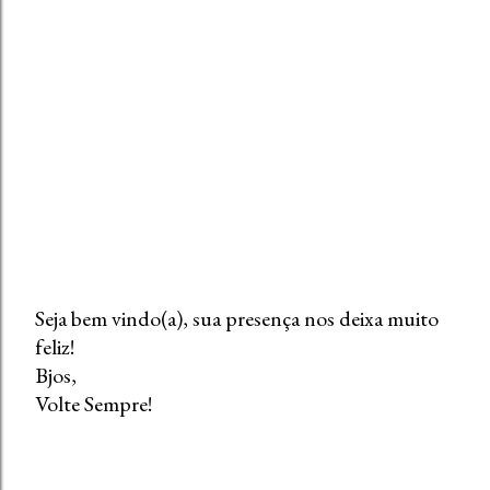
Seja bem vindo(a), sua presença nos deixa muito
feliz!
P
Bjos,
o
Volte Sempre!
s
t
a
r