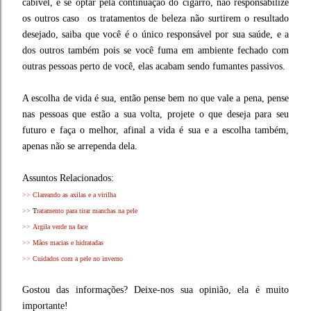
cabível, e se optar pela continuação do cigarro, não responsabilize
os outros caso os tratamentos de beleza não surtirem o resultado
desejado, saiba que você é o único responsável por sua saúde, e a
dos outros também pois se você fuma em ambiente fechado com
outras pessoas perto de você, elas acabam sendo fumantes passivos.
A escolha de vida é sua, então pense bem no que vale a pena, pense
nas pessoas que estão a sua volta, projete o que deseja para seu
futuro e faça o melhor, afinal a vida é sua e a escolha também,
apenas não se arrependa dela.
Assuntos Relacionados:
>>
Clareando as axilas e a virilha
>>
T
ratamento para tirar manchas na pele
>>
Argila verde na face
>>
Mãos macias e hidratadas
>>
Cuidados com a pele no inverno
Gostou das informações? Deixe-nos sua opinião, ela é muito
importante!