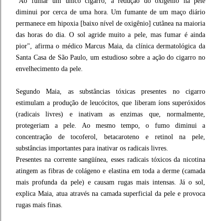
"Ao fumar um único cigarro, a redução do oxigênio na pele
diminui por cerca de uma hora. Um fumante de um maço diário
permanece em hipoxia [baixo nível de oxigênio] cutânea na maioria
das horas do dia. O sol agride muito a pele, mas fumar é ainda
pior", afirma o médico Marcus Maia, da clínica dermatológica da
Santa Casa de São Paulo, um estudioso sobre a ação do cigarro no
envelhecimento da pele.
Segundo Maia, as substâncias tóxicas presentes no cigarro
estimulam a produção de leucócitos, que liberam íons superóxidos
(radicais livres) e inativam as enzimas que, normalmente,
protegeriam a pele. Ao mesmo tempo, o fumo diminui a
concentração de tocoferol, betacaroteno e retinol na pele,
substâncias importantes para inativar os radicais livres.
Presentes na corrente sangüínea, esses radicais tóxicos da nicotina
atingem as fibras de colágeno e elastina em toda a derme (camada
mais profunda da pele) e causam rugas mais intensas. Já o sol,
explica Maia, atua através na camada superficial da pele e provoca
rugas mais finas.