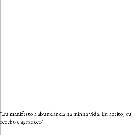
u
m
c
o
m
e
n
t
á
r
i
o
"Eu manifesto a abundância na minha vida. Eu aceito, eu
recebo e agradeço"