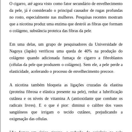
O cigarro, até agora visto como fator secundário de envelhecimento
da pele, já é considerado o principal causador de rugas profundas
no rosto, especialmente nas mulheres. Pesquisas recentes mostram
que a nicotina produz uma enzima que destrói as fibras que formam
o colágeno, substância proteica das fibras da pele.
Em uma delas, um grupo de pesquisadores da Universidade de
Nagoya (Japão) verificou uma queda de 40% na produção do
colágeno quando adicionada fumaça de cigarro a fibroblastos
(células da pele que produzem o colágeno). Sem ele, a pele perde a
elasticidade, acelerando o processo de envelhecimento precoce.
A nicotina também bloqueia as ligações cruzadas da elastina
(proteína fibrosa e elástica presente na pele), reduz a lubrificação
cutânea e os níveis de vitamina A (antioxidante que combate os
radicais livres). E o que é pior: diminui o calibre dos vasos
sangüíneos que irrigam o tecido cutâneo, prejudicando a
oxigenação das células.