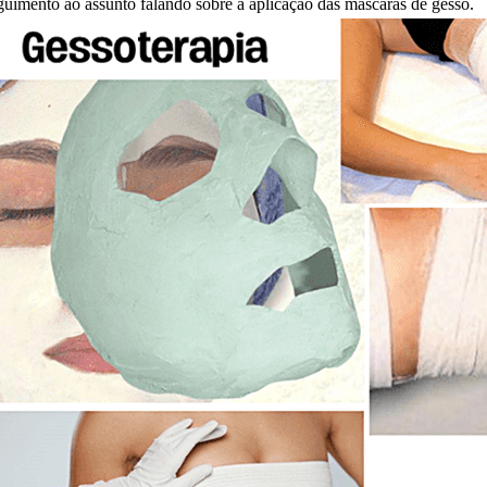
guimento ao assunto falando sobre a aplicação das máscaras de gesso.