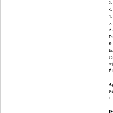
2.
3.
4.
5.
A 
De
Re
Es
ep
re
É 
Ap
Re
1.
I