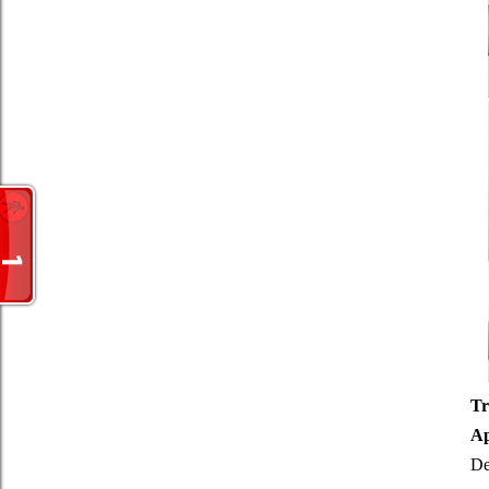
Tr
Ap
De