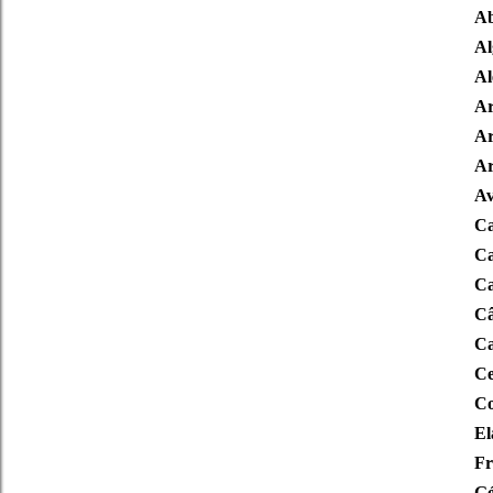
Ab
Al
Al
Ar
Ar
Ar
Av
Ca
Ca
Ca
Câ
Ca
Ce
Co
El
Fr
Gé