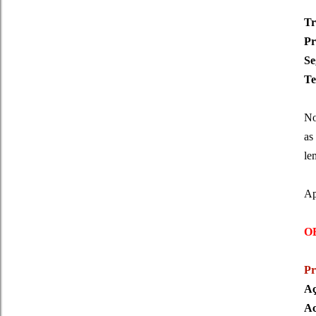
Tr
Pr
Se
Te
No
as
le
Ap
O
Pr
Aç
Ac