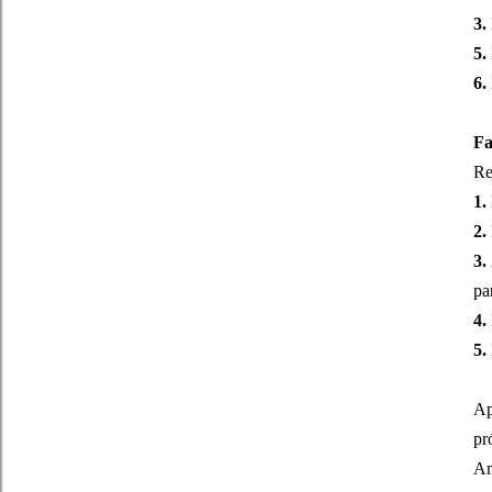
3.
5.
6.
Fa
Re
1.
2.
3.
pa
4.
5.
Ap
pr
Am