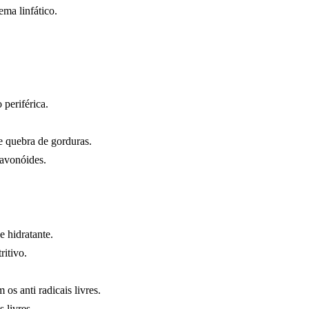
ema linfático.
 periférica.
 e quebra de gorduras.
lavonóides.
e hidratante.
ritivo.
 os anti radicais livres.
 livres.