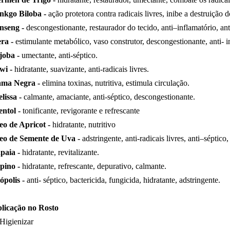
nkgo Biloba -
ação protetora contra radicais livres, inibe a destruição 
nseng -
descongestionante, restaurador do tecido, anti–inflamatório, ant
ra -
estimulante metabólico, vaso construtor, descongestionante, anti- in
joba -
umectante, anti-séptico.
wi -
hidratante, suavizante, anti-radicais livres.
ma Negra -
elimina toxinas, nutritiva, estimula circulação.
lissa -
calmante, amaciante, anti-séptico, descongestionante.
ntol -
tonificante, revigorante e refrescante
eo de Apricot -
hidratante, nutritivo
eo de Semente de Uva -
adstringente, anti-radicais livres, anti–séptico
paia -
hidratante, revitalizante.
pino -
hidratante, refrescante, depurativo, calmante.
ópolis -
anti- séptico, bactericida, fungicida, hidratante, adstringente.
licação no Rosto
Higienizar