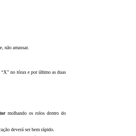
te, não amassar.
 “X” no tórax e por último as duas
tor
molhando os rolos dentro do
cação deverá ser bem rápido.