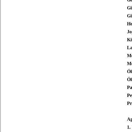
Gi
Gi
He
Jo
Ki
La
Me
Me
Ól
Ól
Pa
Pe
Pr
Ap
1.