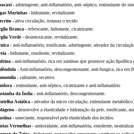
acaxi -
adstringente, anti-inflamatório, anti–séptico, estimulante do sist
gas Marinhas -
hidratante, revitalizante
ecrim -
ativa circulação, restaura o tecido
gila Branca -
refrescante, hidratante, cicatrizante.
gila Verde -
desintoxicante, revitalizante.
nica -
anti-inflamatório, tonificante, adstringente, ativador da circulação
eia -
hidratante, emoliente, revitalizante.
feína -
anti-inflamatório, rica em xantinas que promove ação lipolítica
lêndula -
Anti-inflamatório, descongestionante, anti-fungica, rica em f
momila -
calmante, secativo.
nfora -
estimulante, anti-séptico, cicatrizante e anti-inflamatório
stanha da Índia -
anti-inflamatório, descongestionante.
ntelha Asiática -
ativador da micro circulação, estimulante metabólico 
lágeno -
desenvolve a elasticidade e hidratação da pele, tonificante, nut
astina -
umectante, responsável pela elasticidade dos tecidos.
utas Vermelhas -
antioxidante, anti-inflamatória, emoliente, neutralizam
rmen de Trigo -
hidratante, restaurador, umectante, combate os radicais