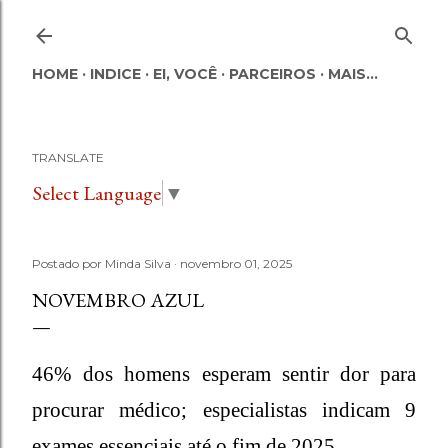
Pular para o conteúdo principal
HOME
INDICE
EI, VOCÊ
PARCEIROS
MAIS…
TRANSLATE
Select Language
▼
Postado por
Minda Silva
novembro 01, 2025
NOVEMBRO AZUL
46% dos homens esperam sentir dor para
procurar médico; especialistas indicam 9
exames essenciais até o fim de 2025