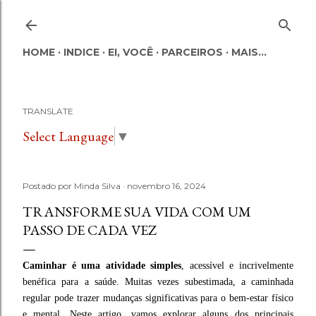
Pular para o conteúdo principal
HOME
INDICE
EI, VOCÊ
PARCEIROS
MAIS…
TRANSLATE
Select Language
▼
Postado por
Minda Silva
novembro 16, 2024
TRANSFORME SUA VIDA COM UM
PASSO DE CADA VEZ
Caminhar é uma atividade simples
, acessível e incrivelmente
benéfica para a saúde. Muitas vezes subestimada, a caminhada
regular pode trazer mudanças significativas para o bem-estar físico
e mental. Neste artigo, vamos explorar alguns dos principais