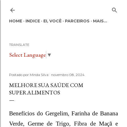
Pular para o conteúdo principal
HOME
INDICE
EI, VOCÊ
PARCEIROS
MAIS…
TRANSLATE
Select Language
▼
Postado por
Minda Silva
novembro 08, 2024
MELHORE SUA SAÚDE COM
SUPERALIMENTOS
Benefícios do Gergelim, Farinha de Banana
Verde, Germe de Trigo, Fibra de Maçã e