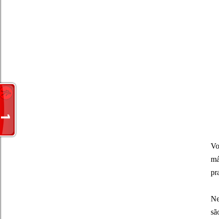
Vo
má
pr
Ne
sã