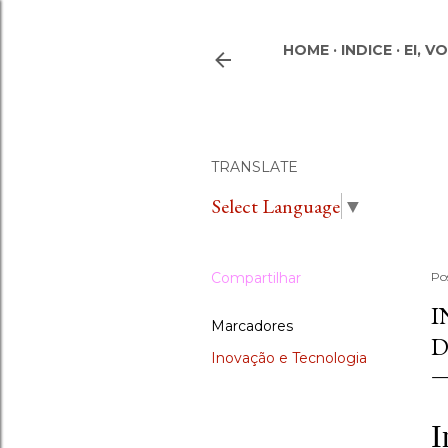
HOME
INDICE
EI, V
TRANSLATE
Select Language
▼
Compartilhar
Po
I
Marcadores
D
Inovação e Tecnologia
I