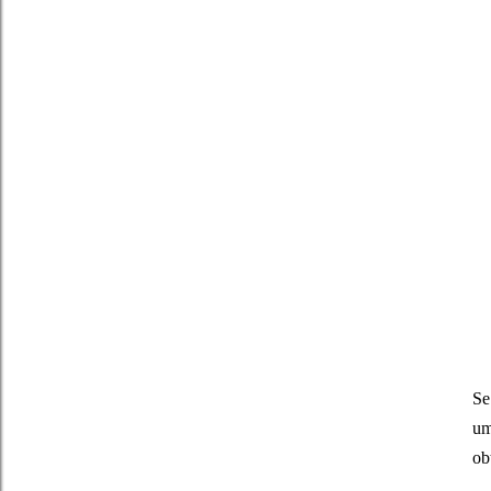
Se
um
ob