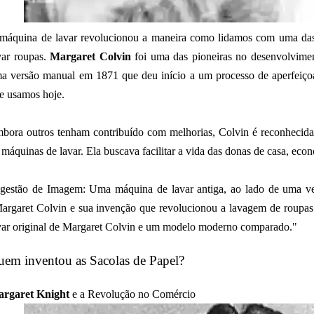
máquina de lavar revolucionou a maneira como lidamos com uma das t
var roupas.
Margaret Colvin
foi uma das pioneiras no desenvolvimen
a versão manual em 1871 que deu início a um processo de aperfeiç
e usamos hoje.
bora outros tenham contribuído com melhorias, Colvin é reconhecida 
 máquinas de lavar. Ela buscava facilitar a vida das donas de casa, ec
gestão de Imagem: Uma máquina de lavar antiga, ao lado de uma v
argaret Colvin e sua invenção que revolucionou a lavagem de roupas
var original de Margaret Colvin e um modelo moderno comparado."
em inventou as Sacolas de Papel?
rgaret Knight
e a Revolução no Comércio