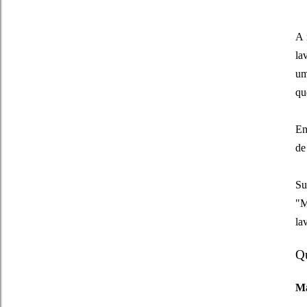
A 
la
um
qu
Em
de
Su
"M
la
Qu
Ma