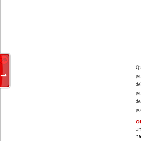
Qu
pa
de
pa
de
po
O
um
na