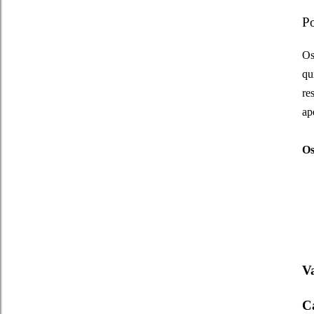
Po
Os
qu
re
ap
Os
V
C