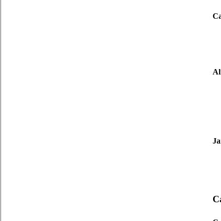
Ca
A
Ja
Ca