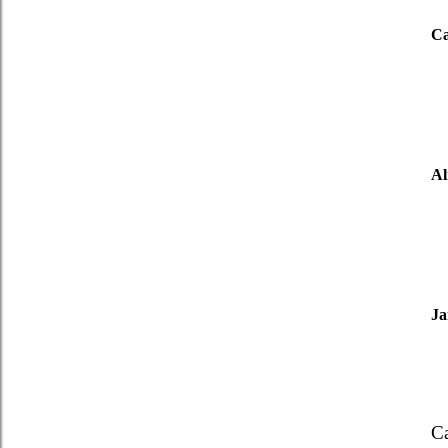
Ca
A
Ja
C