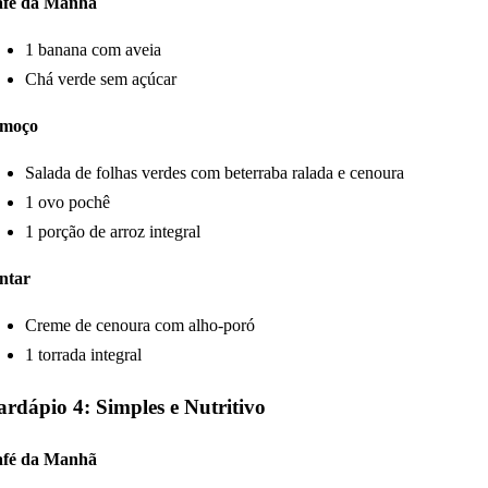
fé da Manhã
1 banana com aveia
Chá verde sem açúcar
lmoço
Salada de folhas verdes com beterraba ralada e cenoura
1 ovo pochê
1 porção de arroz integral
ntar
Creme de cenoura com alho-poró
1 torrada integral
rdápio 4: Simples e Nutritivo
fé da Manhã