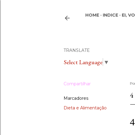
HOME
INDICE
EI, V
TRANSLATE
Select Language
▼
Compartilhar
Po
4
Marcadores
Dieta e Alimentação
4