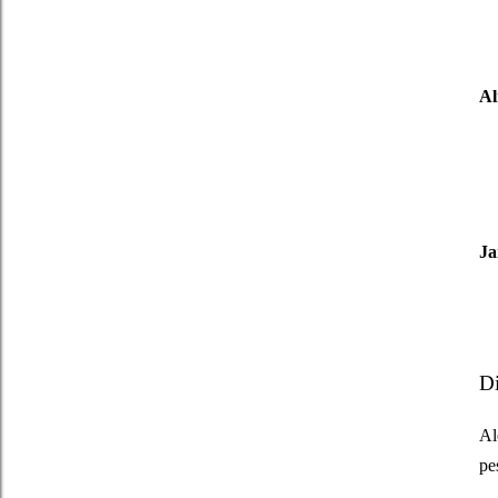
A
Ja
Di
Al
pe