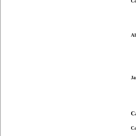
Ca
A
Ja
Ca
Ca