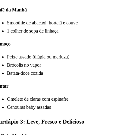
fé da Manhã
Smoothie de abacaxi,
hortelã e couve
1 colher de sopa de linhaça
lmoço
Peixe assado (tilápia ou merluza)
Brócolis no vapor
Batata-doce cozida
ntar
Omelete de claras com espinafre
Cenouras baby assadas
rdápio 3: Leve, Fresco e Delicioso