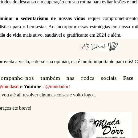
ríodos de descanso e recuperação em sua rotina para evitar lesões e me
iminar o sedentarismo de nossas vidas
requer comprometimento
lística para o bem-estar. Ao incorporar essas estratégias em nossa r
tilo de vida
mais ativo, saudável e gratificante em 2024 e além.
roveita a visita, e deixe sua opinião, ela é muito importante para nós!
companhe-nos também nas redes sociais
Fac
e
@mindasd
Youtube -
@mindador
!
 vou até ali resolver algumas coisas e volto logo ...
raços até breve!