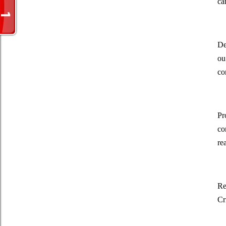
ca
De
ou
co
Pr
co
re
Re
Cr