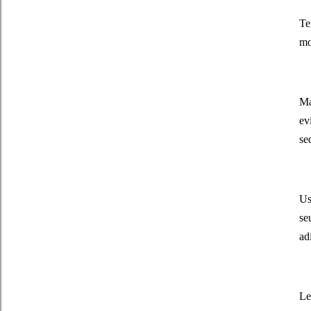
Te
mo
Ma
ev
se
Us
se
ad
Le