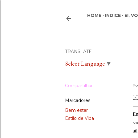
HOME
INDICE
EI, V
TRANSLATE
Select Language
▼
Compartilhar
Po
E
Marcadores
Bem estar
Em
Estilo de Vida
sa
at