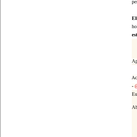
pe
El
ho
es
Ap
A
-
Eu
Ab