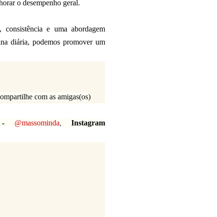
lhorar o desempenho geral.
, consistência e uma abordagem
otina diária, podemos promover um
 Compartilhe com as amigas(os)
,
e -
@massominda
Instagram