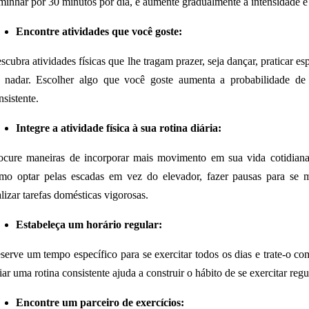
minhar por 30 minutos por dia, e aumente gradualmente a intensidade e 
Encontre atividades que você goste:
scubra atividades físicas que lhe tragam prazer, seja dançar, praticar es
 nadar. Escolher algo que você goste aumenta a probabilidade d
nsistente.
Integre a atividade física à sua rotina diária:
ocure maneiras de incorporar mais movimento em sua vida cotidiana.
mo optar pelas escadas em vez do elevador, fazer pausas para se 
alizar tarefas domésticas vigorosas.
Estabeleça um horário regular:
serve um tempo específico para se exercitar todos os dias e trate-o 
iar uma rotina consistente ajuda a construir o hábito de se exercitar reg
Encontre um parceiro de exercícios: