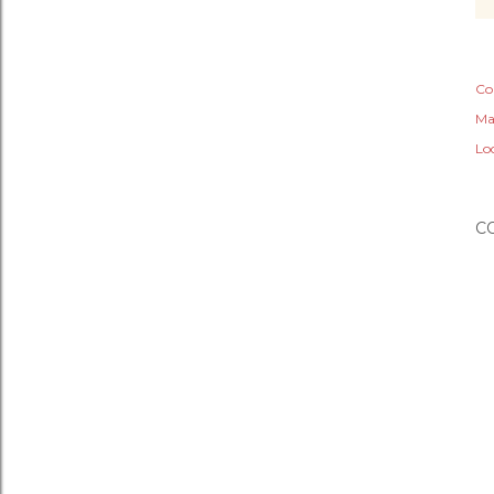
Co
Ma
Lo
C