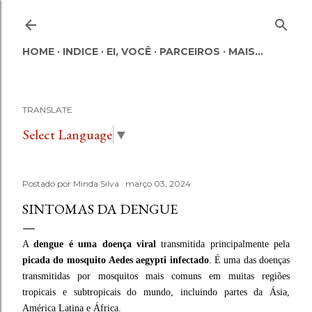
Pular para o conteúdo principal
HOME
INDICE
EI, VOCÊ
PARCEIROS
MAIS…
TRANSLATE
Select Language
▼
Postado por
Minda Silva
março 03, 2024
SINTOMAS DA DENGUE
A
dengue é uma doença viral
transmitida principalmente pela
picada do mosquito
Aedes aegypti infectado
. É uma das doenças
transmitidas por mosquitos mais comuns em muitas regiões
tropicais e subtropicais do mundo, incluindo partes da Ásia,
América Latina e África.