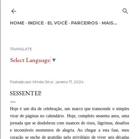
Pular para o conteúdo principal
HOME
INDICE
EI, VOCÊ
PARCEIROS
MAIS…
TRANSLATE
Select Language
▼
Postado por
Minda Silva
janeiro 17, 2024
SESSENTEI!
Hoje é um dia de celebração, um marco que transcende o simples
virar de páginas no calendário. Hoje, completo sessenta anos, uma
jornada que se desdobrou com nuances de risos, lágrimas, desafios
e incontáveis momentos de alegria. Ao chegar a esta fase, meu
coração se enche de gratidão pelo privilégio de viver seis décadas