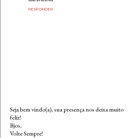
RESPONDER
Seja bem vindo(a), sua presença nos deixa muito
feliz!
P
Bjos,
o
Volte Sempre!
s