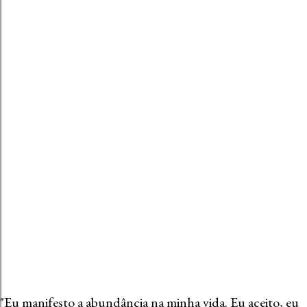
t
a
r
u
m
c
o
m
e
n
t
á
r
i
o
"Eu manifesto a abundância na minha vida. Eu aceito, eu