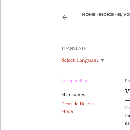
HOME
INDICE
EI, V
TRANSLATE
Select Language
▼
Compartilhar
Po
V
Marcadores
Dicas de Beleza
Pa
Moda
fi
da