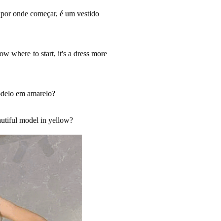
i por onde começar, é um vestido
now where to start, it's a dress more
modelo em amarelo?
autiful model in yellow?