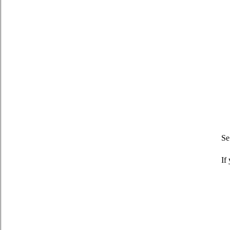
Se
If