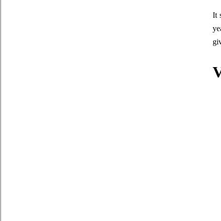
It
ye
gi
V