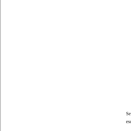
Se
es