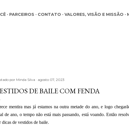
Pular para o conteúdo principal
OCÊ
PARCEIROS
CONTATO
VALORES, VISÃO E MISSÃO
stado por
Minda Silva
agosto 07, 2023
ESTIDOS DE BAILE COM FENDA
rece mentira mas já estamos na outra metade do ano, e logo chegarão 
nal de ano, o tempo não está mais passando, está voando. Então resol
r dicas de vestidos de baile.