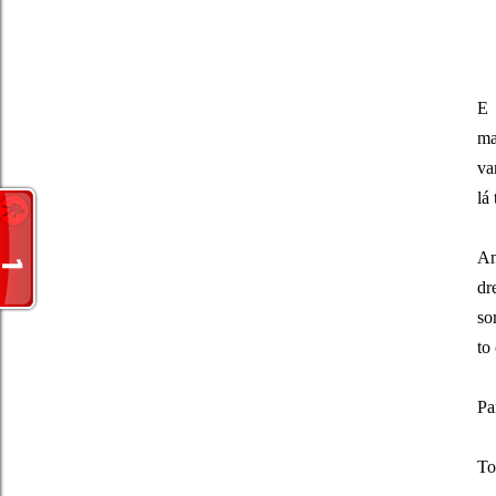
E 
ma
va
lá
An
dr
so
to
Pa
To