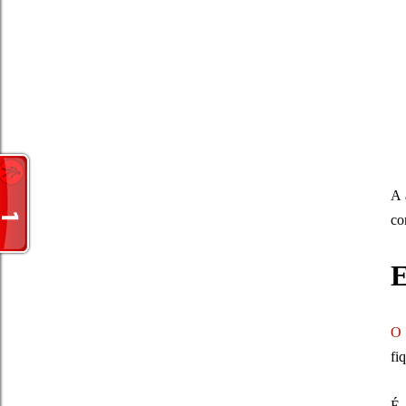
A
co
E
O
fi
É 