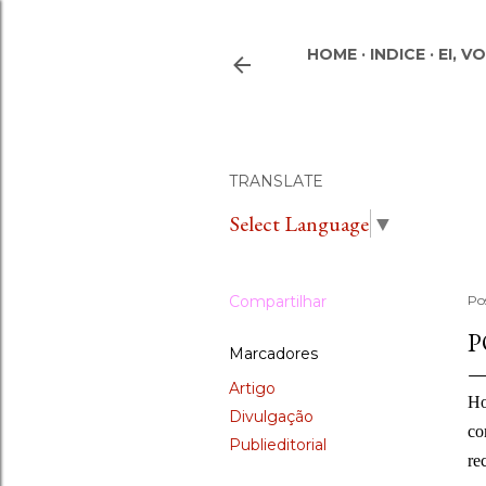
HOME
INDICE
EI, V
TRANSLATE
Select Language
▼
Compartilhar
Po
P
Marcadores
Artigo
Ho
Divulgação
co
Publieditorial
re