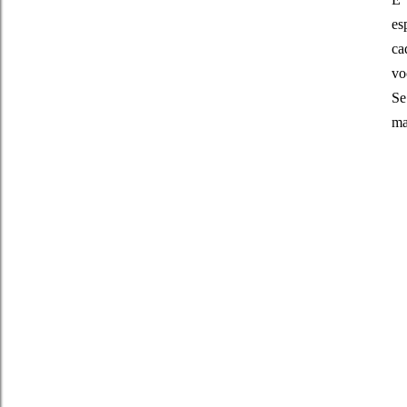
es
ca
vo
Se
ma