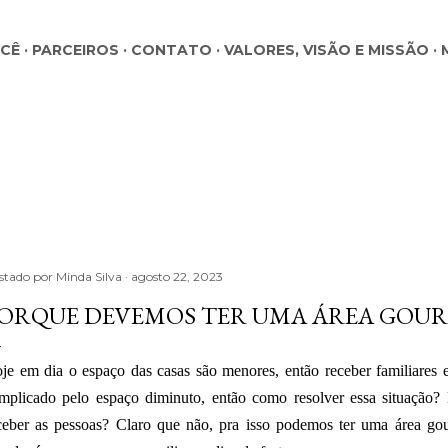
Pular para o conteúdo principal
OCÊ
PARCEIROS
CONTATO
VALORES, VISÃO E MISSÃO
stado por
Minda Silva
agosto 22, 2023
ORQUE DEVEMOS TER UMA ÁREA GOU
je em dia o espaço das casas são menores, então receber familiares 
mplicado pelo espaço diminuto, então como resolver essa situação
ceber as pessoas? Claro que não, pra isso podemos ter uma área g