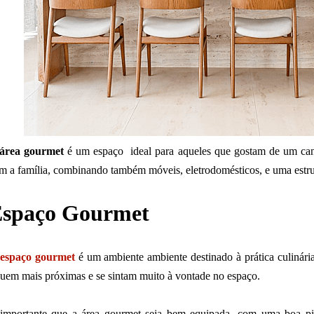
área gourmet
é um espaço
ideal para aqueles que gostam de um can
m a família,
combinando também móveis, eletrodomésticos, e uma estru
spaço Gourmet
espaço gourmet
é um ambiente
ambiente destinado à prática culinár
quem mais próximas e se sintam muito à vontade no espaço.
importante que a área gourmet seja bem equipada, com uma boa pi