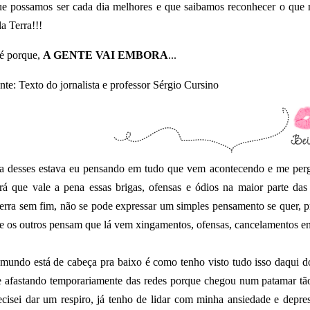
e possamos ser cada dia melhores e que saibamos reconhecer o que 
la Terra!!!
é porque,
A GENTE VAI EMBORA
...
nte: Texto do jornalista e professor Sérgio Cursino
a desses estava eu pensando em tudo que vem acontecendo e me perg
rá que vale a pena essas brigas, ofensas e ódios na maior parte da
erra sem fim, não se pode expressar um simples pensamento se quer, pr
e os outros pensam que lá vem xingamentos, ofensas, cancelamentos ent
mundo está de cabeça pra baixo é como tenho visto tudo isso daqui 
 afastando temporariamente das redes porque chegou num patamar tão
ecisei dar um respiro, já tenho de lidar com minha ansiedade e depre