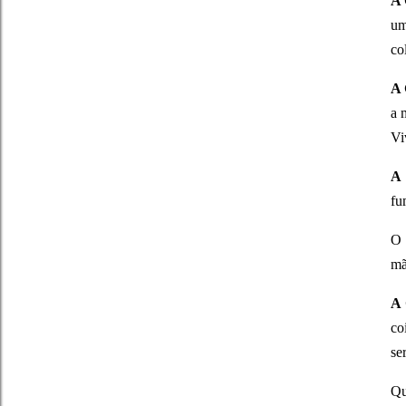
A
um
co
A
a 
Vi
A
fu
O 
mã
A
co
se
Qu