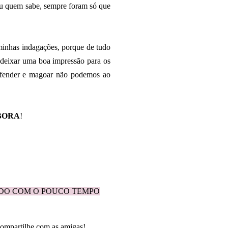
 ou quem sabe, sempre foram só que
 minhas indagações, porque de tudo
e deixar uma boa impressão para os
 ofender e magoar não podemos ao
MBORA
!
NDO COM O POUCO TEMPO
 Compartilhe com as amigas!