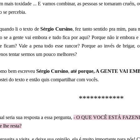
m mais toxidade ... E vamos combinar, as pessoas se tornaram cruéis,
o se percebia.
quando li o texto de
Sérgio Cursino
, fez tanto sentido pra mim, para
so se a gente vai embora e tudo fica por aqui? Porque não ir embora 
e ficam? Vale a pena todo esse rancor? Porque ao invés de brigar,
nos tentar sermos um pouco melhores?
mo bem escreveu
Sérgio Cursino
,
a
té porque, A GENTE VAI E
stei do texto e então quis compartilhar com vocês.
************
al seria sua resposta a essa pergunta,
-
O QUE VOCÊ ESTÁ FAZE
e lhe resta?
roveita a visita, e deixe sua opinião, ela é muito importante para nós!