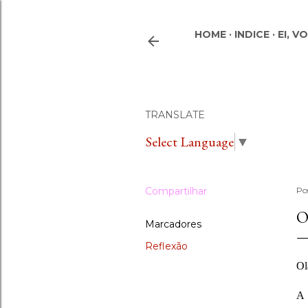
HOME
INDICE
EI, V
TRANSLATE
Select Language
▼
Compartilhar
Po
O
Marcadores
Reflexão
Ol
A 