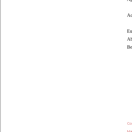
Ac
Eu
Ab
Be
Co
Ma