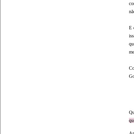
co
nã
E 
is
qu
me
Co
Go
Qu
qu
Ap