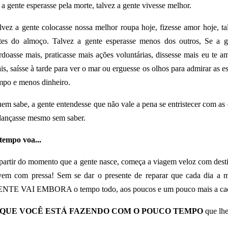
 a gente esperasse pela morte, talvez a gente vivesse melhor.
lvez a gente colocasse nossa melhor roupa hoje, fizesse amor hoje, t
tes do almoço. Talvez a gente esperasse menos dos outros, Se a ge
rdoasse mais, praticasse mais ações voluntárias, dissesse mais eu te a
is, saísse à tarde para ver o mar ou erguesse os olhos para admirar as es
mpo e menos dinheiro.
em sabe, a gente entendesse que não vale a pena se entristecer com as 
dançasse mesmo sem saber.
tempo voa...
partir do momento que a gente nasce, começa a viagem veloz com desti
vem com pressa! Sem se dar o presente de reparar que cada dia a 
NTE VAI EMBORA o tempo todo, aos poucos e um pouco mais a cad
 QUE VOCÊ ESTÁ FAZENDO COM O POUCO TEMPO
que lhe