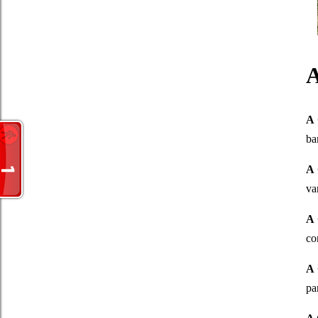
A
A
ba
A
va
A
co
A
pa