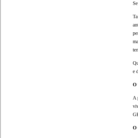
Se
Ta
an
pe
ma
te
Qu
e 
O 
A 
vi
GE
O