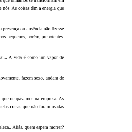
s que tínhamos se transformam em
 nós. As coisas têm a energia que
 presença ou ausência não fizesse
mos pequenos, porém, prepotentes.
 vai... A vida é como um vapor de
novamente, fazem sexo, andam de
o que ocupávamos na empresa. As
uelas coisas que não foram usadas
eza.. Aliás, quem espera morrer?