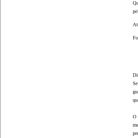
Qu
pe
At
Fo
Di
Se
gu
qu
O 
me
pr