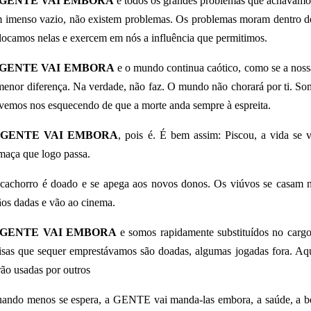
 GENTE VAI EMBORA
e todos os grandes problemas que achávamo
 imenso vazio, não existem problemas. Os problemas moram dentro de
locamos nelas e exercem em nós a influência que permitimos.
 GENTE VAI EMBORA
e o mundo continua caótico, como se a nossa
menor diferença. Na verdade, não faz. O mundo não chorará por ti. So
vemos nos esquecendo de que a morte anda sempre à espreita.
 GENTE VAI EMBORA
, pois é. É bem assim: Piscou, a vida se
maça que logo passa.
cachorro é doado e se apega aos novos donos. Os viúvos se casam 
os dadas e vão ao cinema.
 GENTE VAI EMBORA
e somos rapidamente substituídos no carg
isas que sequer emprestávamos são doadas, algumas jogadas fora. Aq
rão usadas por outros
ando menos se espera, a GENTE vai manda-las embora, a saúde, a bel