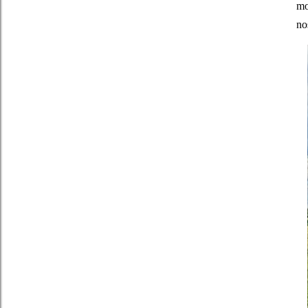
mo
no