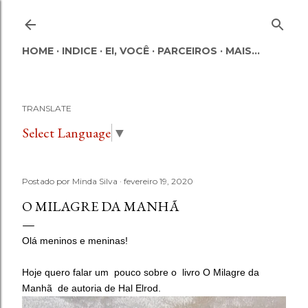
Pular para o conteúdo principal
HOME
INDICE
EI, VOCÊ
PARCEIROS
MAIS…
TRANSLATE
Select Language
▼
Postado por
Minda Silva
fevereiro 19, 2020
O MILAGRE DA MANHÃ
Olá meninos e meninas!
Hoje quero falar um pouco sobre o livro O Milagre da
Manhã de autoria de
Hal Elrod.