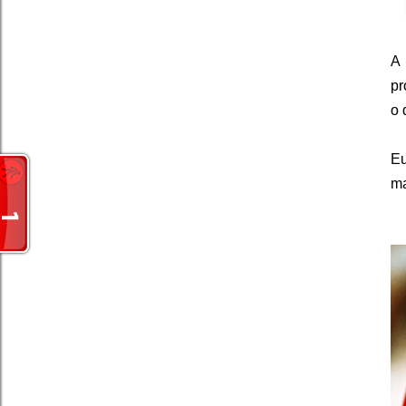
A 
pr
o 
Eu
ma