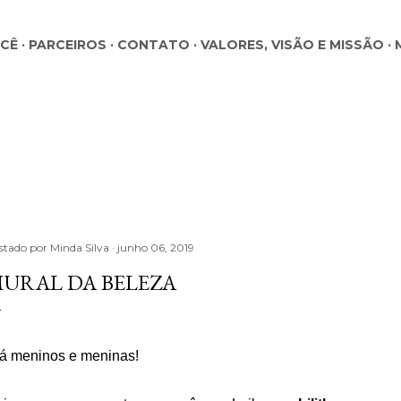
Pular para o conteúdo principal
OCÊ
PARCEIROS
CONTATO
VALORES, VISÃO E MISSÃO
stado por
Minda Silva
junho 06, 2019
URAL DA BELEZA
á meninos e meninas!