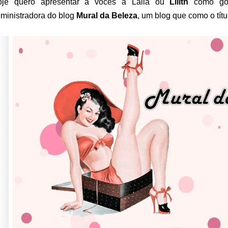
oje quero apresentar a vocês a Laila ou
Lilith
como gos
ministradora do blog
Mural da Beleza
, um blog que como o títul