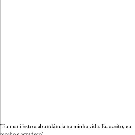
a
r
u
m
c
o
m
e
n
t
á
r
i
o
"Eu manifesto a abundância na minha vida. Eu aceito, eu
recebo e agradeço"