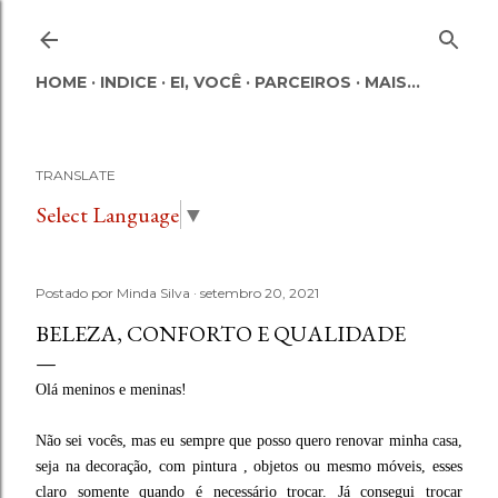
Pular para o conteúdo principal
HOME
INDICE
EI, VOCÊ
PARCEIROS
MAIS…
TRANSLATE
Select Language
▼
Postado por
Minda Silva
setembro 20, 2021
BELEZA, CONFORTO E QUALIDADE
Olá meninos e meninas!
Não sei vocês, mas eu sempre que posso quero renovar minha casa,
seja na decoração, com pintura , objetos ou mesmo móveis, esses
claro somente quando é necessário trocar. Já consegui trocar