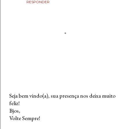
RESPONDER
Seja bem vindo(a), sua presença nos deixa muito
feliz!
P
Bjos,
o
Volte Sempre!
s
t