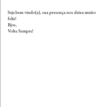
Seja bem vindo(a), sua presença nos deixa muito
feliz!
P
Bjos,
o
Volte Sempre!
s
t
a
r
u
m
c
o
m
e
n
t
á