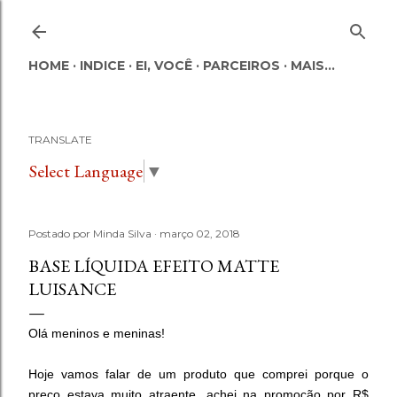
Pular para o conteúdo principal
HOME
INDICE
EI, VOCÊ
PARCEIROS
MAIS…
TRANSLATE
Select Language
▼
Postado por
Minda Silva
março 02, 2018
BASE LÍQUIDA EFEITO MATTE
LUISANCE
Olá meninos e meninas!
Hoje vamos falar de um produto que comprei porque o
preço estava muito atraente, achei na promoção por R$