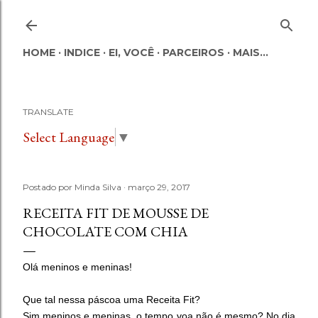
Pular para o conteúdo principal
HOME
INDICE
EI, VOCÊ
PARCEIROS
MAIS…
TRANSLATE
Select Language
▼
Postado por
Minda Silva
março 29, 2017
RECEITA FIT DE MOUSSE DE
CHOCOLATE COM CHIA
Olá meninos e meninas!
Que tal nessa páscoa uma Receita Fit?
Sim meninos e meninas, o tempo voa não é mesmo? No dia