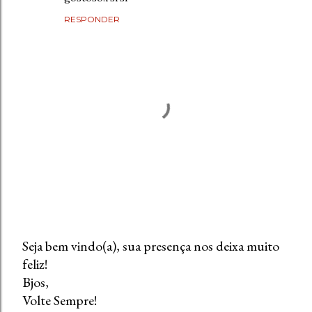
RESPONDER
Seja bem vindo(a), sua presença nos deixa muito
feliz!
P
Bjos,
o
Volte Sempre!
s