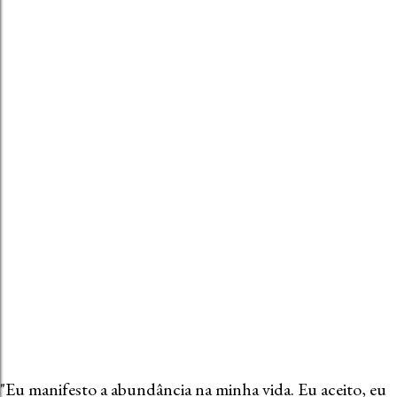
t
a
r
u
m
c
o
m
e
n
t
á
r
i
o
"Eu manifesto a abundância na minha vida. Eu aceito, eu