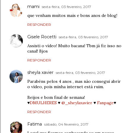
mami
sexta-feira, 03 fevereiro, 2017
que venham muitos mais e bons anos de blog!
RESPONDER
Gisele Rocetti
sexta-feira, 03 fevereiro, 2017
Assisti o vídeo! Muito bacana! Tbm já fiz isso no
canal! Bjos
RESPONDER
sheyla xavier
sexta-feira, 03 fevereiro, 2017
Parabéns pelos 4 anos , mas não consegui abrir
o vídeo, pois minha internet está ruim.
Beijos e bom final de semana!
♥
DMULHERES
♥
@_sheylaxavier
♥
Fanpage
♥
RESPONDER
Fatima
sábado, 04 fevereiro, 2017
Legal que ficamos conhecendo vc um pouco