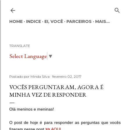
Pular para o conteúdo principal
HOME
INDICE
EI, VOCÊ
PARCEIROS
MAIS…
TRANSLATE
Select Language
▼
Postado por
Minda Silva
fevereiro 02, 2017
VOCÊS PERGUNTARAM, AGORA É
MINHA VEZ DE RESPONDER
Olá meninos e meninas!
O post de hoje é para responder as perguntas que vocês
fizeram nesse post
>>
AQUI
.