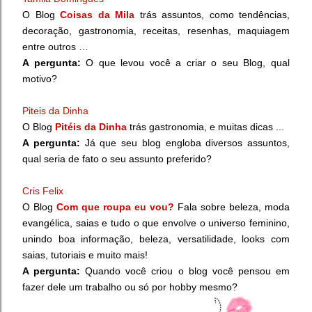
O Blog
Coisas da Mila
trás assuntos, como tendências,
decoração, gastronomia, receitas, resenhas, maquiagem
entre outros …
A pergunta:
O que levou você a criar o seu Blog, qual
motivo?
Piteis da Dinha
O Blog
Pitéis da Dinha
trás gastronomia, e muitas dicas ...
A pergunta:
Já que seu blog engloba diversos assuntos,
qual seria de fato o seu assunto preferido?
Cris Felix
O Blog
Com que roupa eu vou?
Fala sobre beleza, moda
evangélica, saias e tudo o que envolve o universo feminino,
unindo boa informação, beleza, versatilidade, looks com
saias, tutoriais e muito mais!
A pergunta:
Quando você criou o blog você pensou em
fazer dele um trabalho ou só por hobby mesmo?