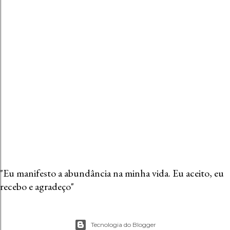
m
c
o
m
e
n
t
á
r
i
o
"Eu manifesto a abundância na minha vida. Eu aceito, eu
recebo e agradeço"
Tecnologia do Blogger