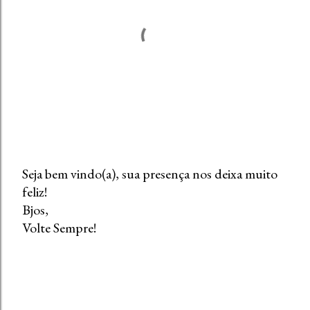
Seja bem vindo(a), sua presença nos deixa muito
feliz!
P
Bjos,
o
Volte Sempre!
s
t
a
r
u