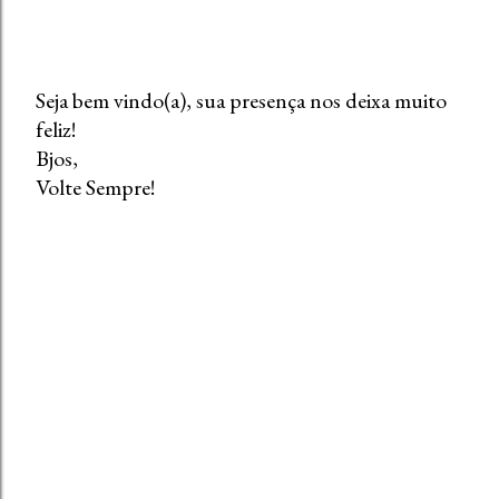
Seja bem vindo(a), sua presença nos deixa muito
feliz!
P
Bjos,
o
Volte Sempre!
s
t
a
r
u
m
c
o
m
e
n