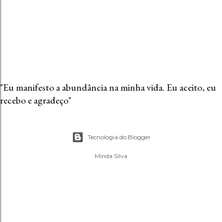
t
á
r
i
o
"Eu manifesto a abundância na minha vida. Eu aceito, eu
recebo e agradeço"
Tecnologia do Blogger
Minda Silva