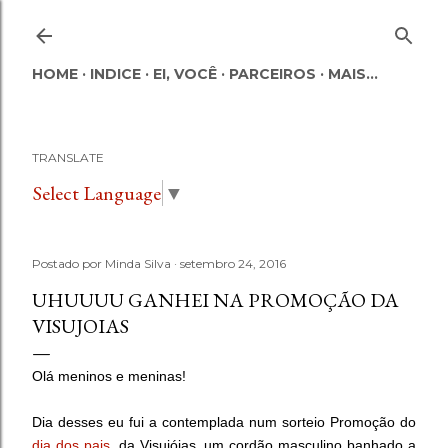
Pular para o conteúdo principal
HOME
INDICE
EI, VOCÊ
PARCEIROS
MAIS…
TRANSLATE
Select Language
▼
Postado por
Minda Silva
setembro 24, 2016
UHUUUU GANHEI NA PROMOÇÃO DA
VISUJOIAS
Olá meninos e meninas!
Dia desses eu fui a contemplada num sorteio Promoção do
dia dos pais
, da Visujóias, um cordão masculino banhado a