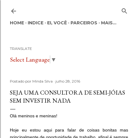
Pular para o conteúdo principal
HOME
INDICE
EI, VOCÊ
PARCEIROS
MAIS…
TRANSLATE
Select Language
▼
Postado por
Minda Silva
julho 28, 2016
SEJA UMA CONSULTORA DE SEMI-JÓIAS
SEM INVESTIR NADA
Olá meninos e meninas!
Hoje eu estou aqui para falar de coisas bonitas mas
principalmente de oportunidade de trabalho, afinal é sempre