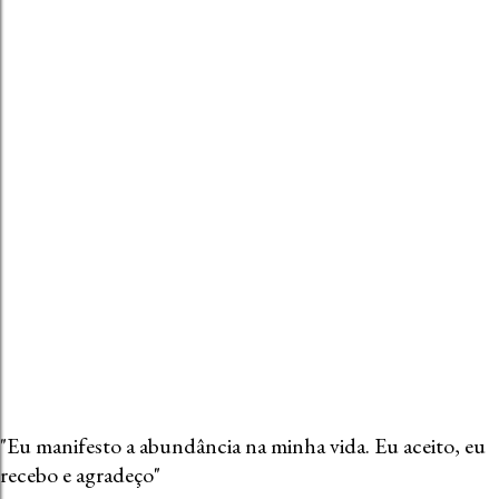
r
u
m
c
o
m
e
n
t
á
r
i
o
"Eu manifesto a abundância na minha vida. Eu aceito, eu
recebo e agradeço"