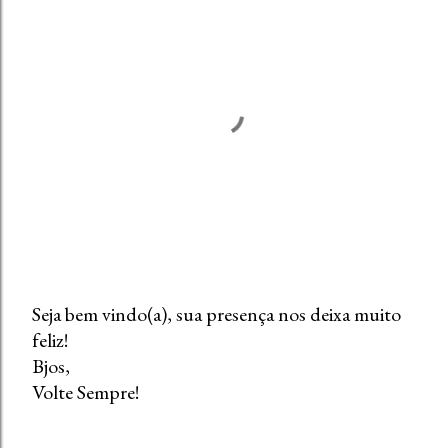
Seja bem vindo(a), sua presença nos deixa muito
feliz!
P
Bjos,
o
Volte Sempre!
s
t
a