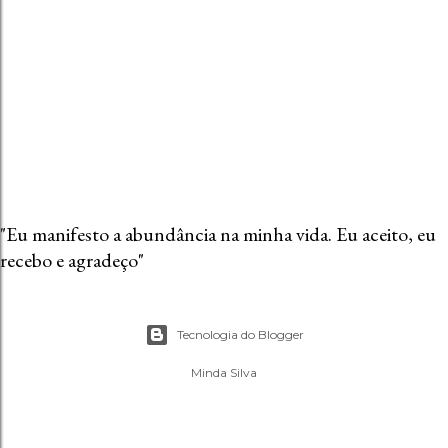
e
n
t
á
r
i
o
"Eu manifesto a abundância na minha vida. Eu aceito, eu
recebo e agradeço"
Tecnologia do Blogger
Minda Silva