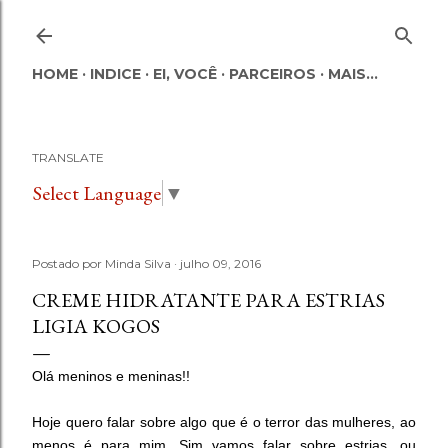
Pular para o conteúdo principal
HOME
INDICE
EI, VOCÊ
PARCEIROS
MAIS…
TRANSLATE
Select Language
▼
Postado por
Minda Silva
julho 09, 2016
CREME HIDRATANTE PARA ESTRIAS
LIGIA KOGOS
Olá meninos e meninas!!
Hoje quero falar sobre algo que é o terror das mulheres, ao
menos é para mim. Sim vamos falar sobre estrias, ou