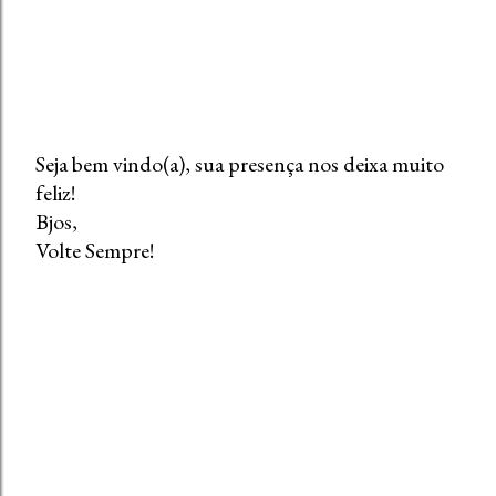
Seja bem vindo(a), sua presença nos deixa muito
feliz!
P
Bjos,
o
Volte Sempre!
s
t
a
r
u
m
c
o
m