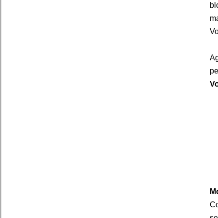
bl
ma
Vo
Ag
pe
Vo
Mo
Co
se