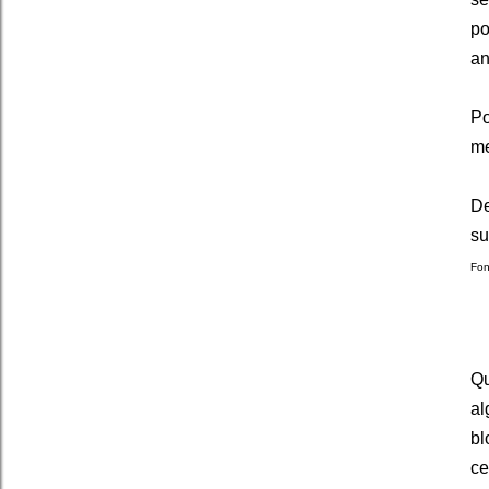
po
an
Po
me
De
su
Fon
Qu
al
bl
ce