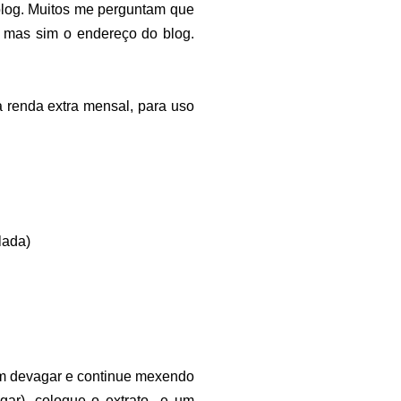
blog. Muitos me perguntam que
 mas sim o endereço do blog.
 renda extra mensal, para uso
lada)
em devagar e continue mexendo
gar), coloque o extrato e um