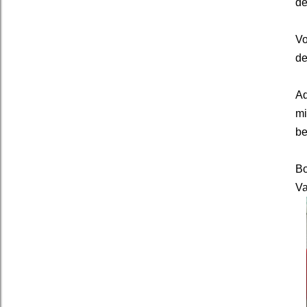
de
Vo
de
Aq
mi
be
Bo
Va