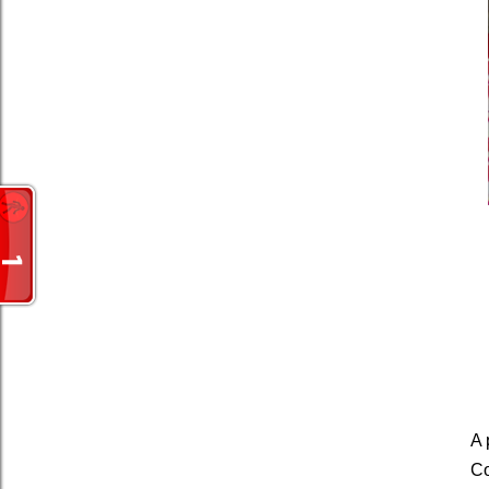
A 
Co