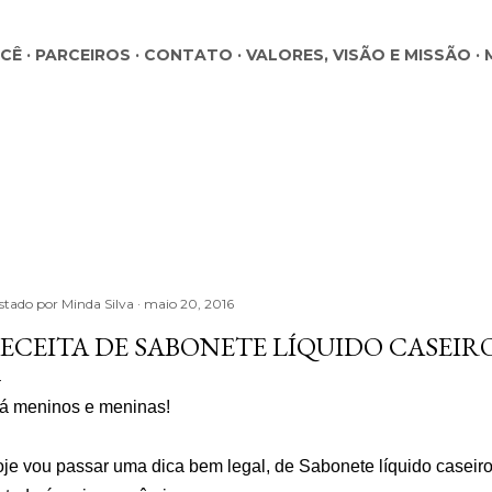
Pular para o conteúdo principal
OCÊ
PARCEIROS
CONTATO
VALORES, VISÃO E MISSÃO
stado por
Minda Silva
maio 20, 2016
ECEITA DE SABONETE LÍQUIDO CASEIR
á meninos e meninas!
je vou passar uma dica bem legal, de Sabonete líquido caseiro.