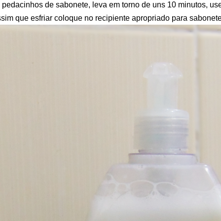
 pedacinhos de sabonete, leva em torno de uns 10 minutos, us
sim que esfriar coloque no recipiente apropriado para sabonete