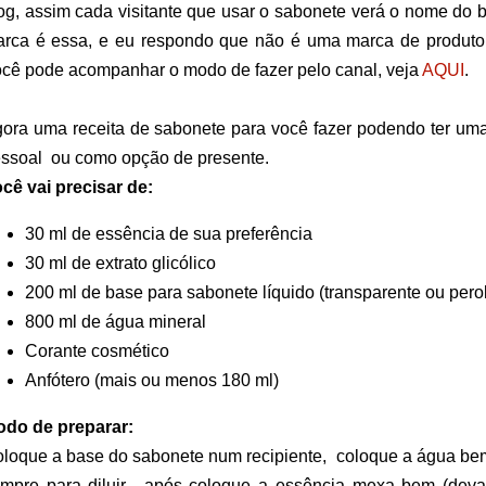
og, assim cada visitante que usar o sabonete verá o nome do 
rca é essa, e eu respondo que não é uma marca de produto
cê pode acompanhar o modo de fazer pelo canal, veja
AQUI
.
ora uma receita de sabonete para você fazer podendo ter uma
ssoal ou como opção de presente.
cê vai precisar de:
30 ml de essência de sua preferência
30 ml de extrato glicólico
200 ml de base para sabonete líquido (transparente ou pero
800 ml de água mineral
Corante cosmético
Anfótero (mais ou menos 180 ml)
do de preparar:
loque a base do sabonete num recipiente, coloque a água b
mpre para diluir, após coloque a essência mexa bem (deva