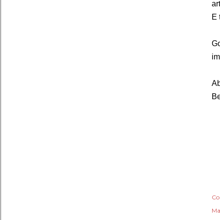
ar
E 
Go
im
Ab
Be
Co
Ma