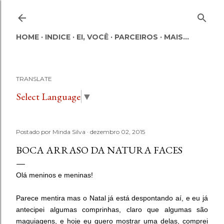
Pular para o conteúdo principal
HOME
INDICE
EI, VOCÊ
PARCEIROS
MAIS…
TRANSLATE
Select Language
▼
Postado por
Minda Silva
dezembro 02, 2015
BOCA ARRASO DA NATURA FACES
Olá meninos e meninas!
Parece mentira mas o Natal já está despontando aí, e eu já
antecipei algumas comprinhas, claro que algumas são
maquiagens, e hoje eu quero mostrar uma delas, comprei