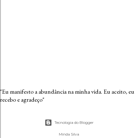
o
m
e
n
t
á
r
i
o
"Eu manifesto a abundância na minha vida. Eu aceito, eu
recebo e agradeço"
Tecnologia do Blogger
Minda Silva