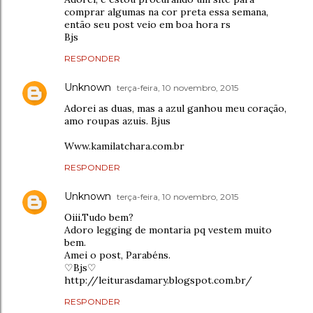
comprar algumas na cor preta essa semana,
então seu post veio em boa hora rs
Bjs
RESPONDER
Unknown
terça-feira, 10 novembro, 2015
Adorei as duas, mas a azul ganhou meu coração,
amo roupas azuis. Bjus
Www.kamilatchara.com.br
RESPONDER
Unknown
terça-feira, 10 novembro, 2015
Oiii.Tudo bem?
Adoro legging de montaria pq vestem muito
bem.
Amei o post, Parabéns.
♡Bjs♡
http://leiturasdamary.blogspot.com.br/
RESPONDER