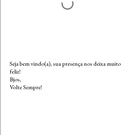
Seja bem vindo(a), sua presença nos deixa muito
feliz!
P
Bjos,
o
Volte Sempre!
s
t
a
r
u
m
c