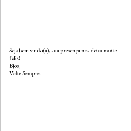
Seja bem vindo(a), sua presença nos deixa muito
feliz!
P
Bjos,
o
Volte Sempre!
s
t
a
r
u
m
c
o