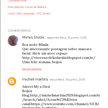
Compartilhar
Marcadores:
Dicas de Beleza
Local:
São Leopoldo - RS, Brasil
COMENTÁRIOS
Mirtes Stolze.
segunda-feira, 15 junho, 2015
Boa noite Minda.
Que interessante postagem sobre mascara
facial. Abrir um novo espaço
http://vivereserfelizdavida.blogspot.com.br/
Uma feliz semana. beijos.
RESPONDER
micheli martins
terça-feira, 16 junho, 2015
Adorei My a Dica!
Beijos
blog:http://michelimartins2929.blogspot.com.br
/search/label/Acess%C3%B3rios
canal:https://www.youtube.com/channel/UCB2