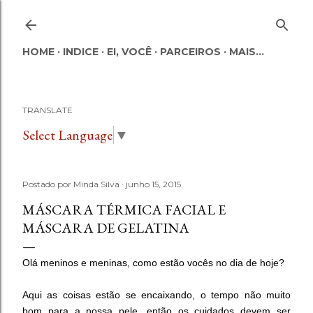
Pular para o conteúdo principal
HOME
INDICE
EI, VOCÊ
PARCEIROS
MAIS…
TRANSLATE
Select Language
▼
Postado por
Minda Silva
junho 15, 2015
MÁSCARA TÉRMICA FACIAL E
MÁSCARA DE GELATINA
Olá meninos e meninas, como estão vocês no dia de hoje?
Aqui as coisas estão se encaixando, o tempo não muito
bom para a nossa pele, então os cuidados devem ser