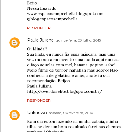
Beijo
Nessa Luzardo
www.espacosemprebella.blogspot.com
@blogespacosemprebella
RESPONDER
Paula Juliana
quinta-feira, 23 julho, 2015
Oi Minda!!!
Sua linda, eu nunca fiz essa máscara, mas uma
vez ou outra eu invento uma moda aqui em casa
e faço aquelas com mel, banana, pepino, sabe!
Meio filme de terror hahahah mas adoro! Não
conhecia a de gelatina e amei, anotei a sua
recomendação! Beijos
Paula Juliana
http://overdoselite.blogspot.com.br/
RESPONDER
Unknown
sábado, 06 fevereiro, 2016
Bom dia estou fazendo na minha cobaia, minha
filha, se der um bom resultado farei nas clientes
também ! Obrigada