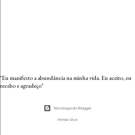
m
e
n
t
á
r
i
o
"Eu manifesto a abundância na minha vida. Eu aceito, eu
recebo e agradeço"
Tecnologia do Blogger
Minda Silva