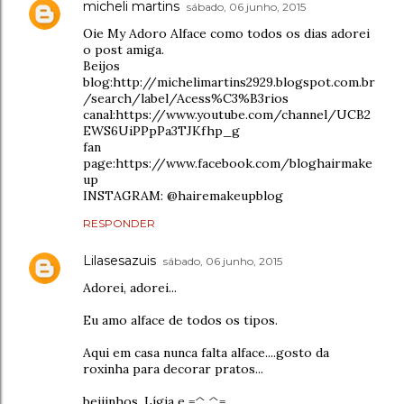
micheli martins
sábado, 06 junho, 2015
Oie My Adoro Alface como todos os dias adorei
o post amiga.
Beijos
blog:http://michelimartins2929.blogspot.com.br
/search/label/Acess%C3%B3rios
canal:https://www.youtube.com/channel/UCB2
EWS6UiPPpPa3TJKfhp_g
fan
page:https://www.facebook.com/bloghairmake
up
INSTAGRAM: @hairemakeupblog
RESPONDER
Lilasesazuis
sábado, 06 junho, 2015
Adorei, adorei...
Eu amo alface de todos os tipos.
Aqui em casa nunca falta alface....gosto da
roxinha para decorar pratos...
beijinhos, Lígia e =^.^=