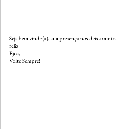
Seja bem vindo(a), sua presença nos deixa muito
feliz!
P
Bjos,
o
Volte Sempre!
s
t
a
r
u
m
c
o
m
e