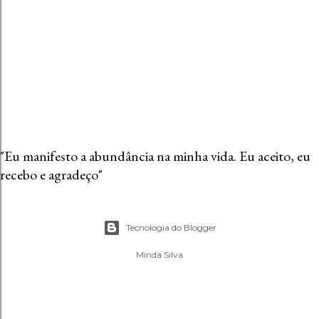
n
t
á
r
i
o
"Eu manifesto a abundância na minha vida. Eu aceito, eu
recebo e agradeço"
Tecnologia do Blogger
Minda Silva