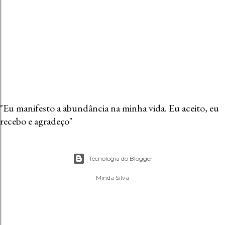
n
t
á
r
i
o
"Eu manifesto a abundância na minha vida. Eu aceito, eu
recebo e agradeço"
Tecnologia do Blogger
Minda Silva