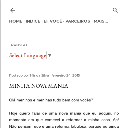
Pular para o conteúdo principal
HOME
INDICE
EI, VOCÊ
PARCEIROS
MAIS…
TRANSLATE
Select Language
▼
Postado por
Minda Silva
fevereiro 24, 2015
MINHA NOVA MANIA
Olá meninos e meninas tudo bem com vocês?
Hoje quero falar de uma nova mania que eu adquiri, no
momento em que comecei a reformar a minha casa. Ah!
Não pensem que é uma reforma fabulosa, porque eu ainda