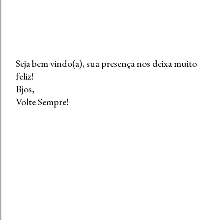
Seja bem vindo(a), sua presença nos deixa muito
feliz!
P
Bjos,
o
Volte Sempre!
s
t
a
r
u
m
c
o
m
e