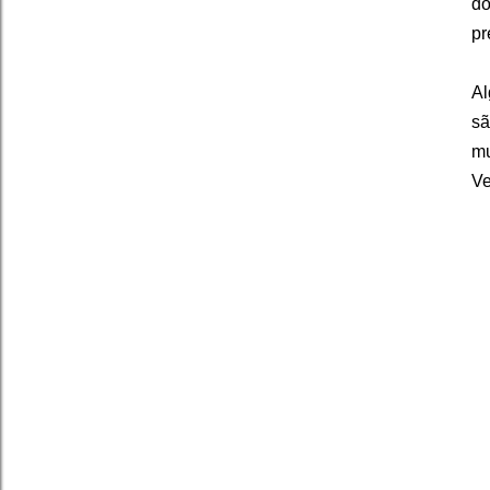
do
pr
Al
sã
mu
Ve