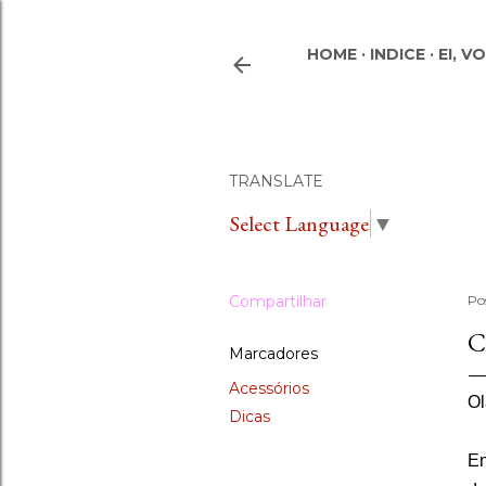
HOME
INDICE
EI, V
TRANSLATE
Select Language
▼
Compartilhar
Po
C
Marcadores
Acessórios
Ol
Dicas
En