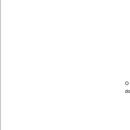
O 
do