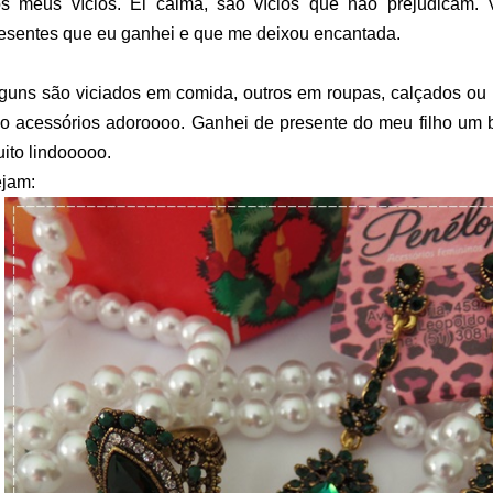
s meus vícios. Ei calma, são vícios que não prejudicam.
esentes que eu ganhei e que me deixou encantada.
guns são viciados em comida, outros em roupas, calçados ou
o acessórios adoroooo. Ganhei de presente do meu filho um br
ito lindooooo.
jam: