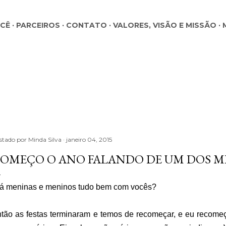
Pular para o conteúdo principal
OCÊ
PARCEIROS
CONTATO
VALORES, VISÃO E MISSÃO
stado por
Minda Silva
janeiro 04, 2015
OMEÇO O ANO FALANDO DE UM DOS ME
á meninas e meninos tudo bem com vocês?
tão as festas terminaram e temos de recomeçar, e eu recom