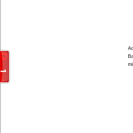
Ac
B
mi