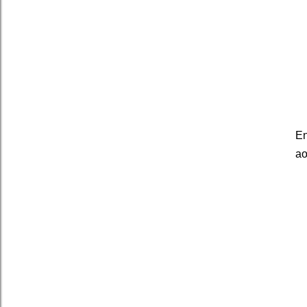
En
ao