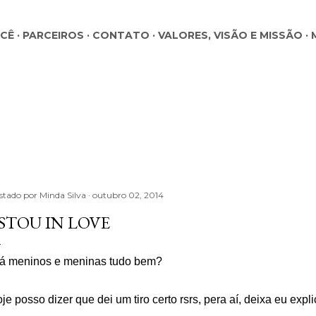
Pular para o conteúdo principal
OCÊ
PARCEIROS
CONTATO
VALORES, VISÃO E MISSÃO
stado por
Minda Silva
outubro 02, 2014
STOU IN LOVE
á meninos e meninas tudo bem?
je posso dizer que dei um tiro certo rsrs, pera aí, deixa eu exp