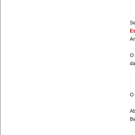
Se
Es
Am
O 
da
O 
Ab
Be