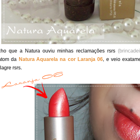
ho que a Natura ouviu minhas reclamações rsrs
(brincadei
atom da
Natura Aquarela na cor Laranja 06
, e veio exatam
lagre rsrs.