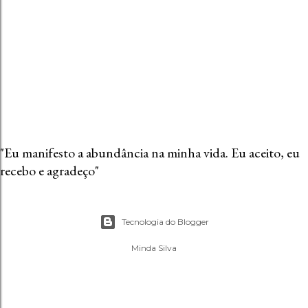
e
n
t
á
r
i
o
"Eu manifesto a abundância na minha vida. Eu aceito, eu
recebo e agradeço"
Tecnologia do Blogger
Minda Silva