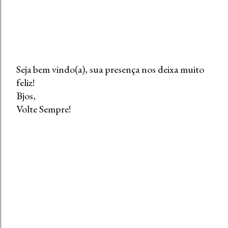
Seja bem vindo(a), sua presença nos deixa muito
feliz!
P
Bjos,
o
Volte Sempre!
s
t
a
r
u
m
c
o
m