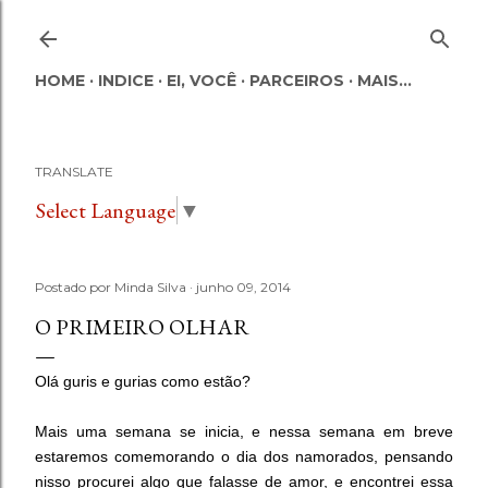
Pular para o conteúdo principal
HOME
INDICE
EI, VOCÊ
PARCEIROS
MAIS…
TRANSLATE
Select Language
▼
Postado por
Minda Silva
junho 09, 2014
O PRIMEIRO OLHAR
Olá guris e gurias como estão?
Mais uma semana se inicia, e nessa semana em breve
estaremos comemorando o dia dos namorados, pensando
nisso procurei algo que falasse de amor, e encontrei essa