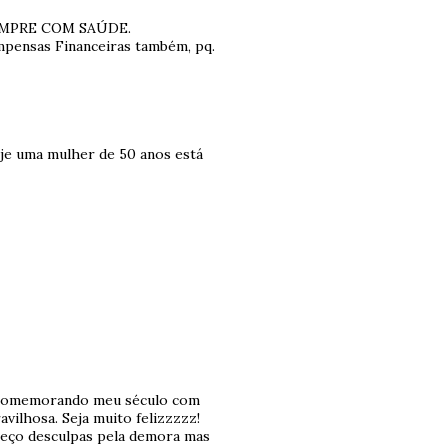
SEMPRE COM SAÚDE.
pensas Financeiras também, pq.
hoje uma mulher de 50 anos está
ar comemorando meu século com
vilhosa. Seja muito felizzzzz!
 Peço desculpas pela demora mas