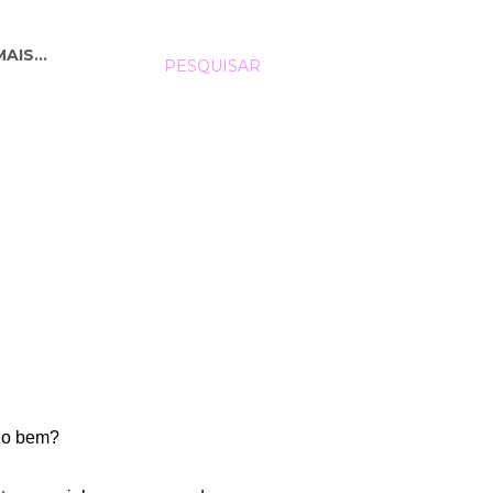
MAIS…
PESQUISAR
do bem?