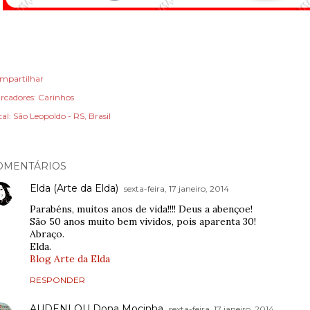
mpartilhar
rcadores:
Carinhos
cal:
São Leopoldo - RS, Brasil
OMENTÁRIOS
Elda (Arte da Elda)
sexta-feira, 17 janeiro, 2014
Parabéns, muitos anos de vida!!!! Deus a abençoe!
São 50 anos muito bem vividos, pois aparenta 30!
Abraço.
Elda.
Blog Arte da Elda
RESPONDER
AUDENI OU Dona Mocinha
sexta-feira, 17 janeiro, 2014