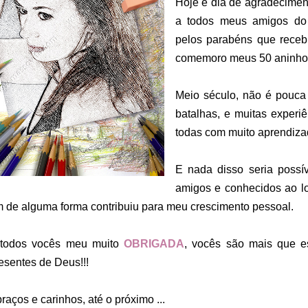
Hoje é dia de agradecimen
a todos meus amigos do f
pelos parabéns que receb
comemoro meus 50 aninhos
Meio século, não é pouca
batalhas, e muitas exper
todas com muito aprendizad
E nada disso seria possív
amigos e conhecidos ao l
 de alguma forma contribuiu para meu crescimento pessoal.
 todos vocês meu muito
OBRIGADA
, vocês são mais que e
esentes de Deus!!!
raços e carinhos, até o próximo ...