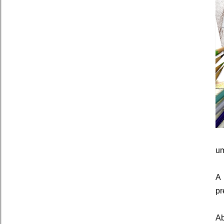
um
A
pr
Ab