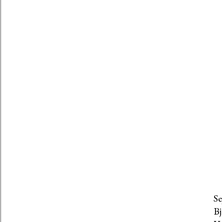
Se
Bj
P