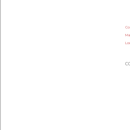
Co
Ma
Lo
C