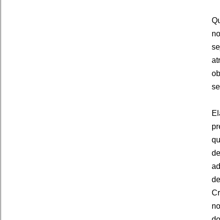
Qu
no
se
at
ob
se
El
pr
qu
de
a
de
Cr
no
do