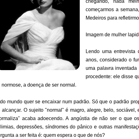
chegando, nada melh
começarmos a semana, 
Medeiros para refletirmo
Imagem de mulher lapid
Lendo uma entrevista 
anos, considerado o fu
uma palavra inventada 
procedente: ele disse 
 normose, a doença de ser normal.
do mundo quer se encaixar num padrão. Só que o padrão pro
 alcançar. O sujeito "normal" é magro, alegre, belo, sociáve
ormaliza" acaba adoecendo. A angústia de não ser o que o
limias, depressões, síndromes do pânico e outras manifest
rgunta a ser feita é: quem espera o que de nós?