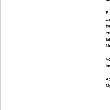
Eu
ca
fo
er
fe
Ma
V
im
Ab
M