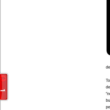
de
To
de
“n
bu
pe