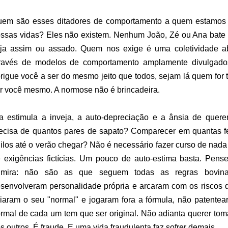
em são esses ditadores de comportamento a quem estamos 
ssas vidas? Eles não existem. Nenhum João, Zé ou Ana bate 
ja assim ou assado. Quem nos exige é uma coletividade a
ravés de modelos de comportamento amplamente divulgados
rigue você a ser do mesmo jeito que todos, sejam lá quem for
r você mesmo. A normose não é brincadeira.
a estimula a inveja, a auto-depreciação e a ânsia de quer
ecisa de quantos pares de sapato? Comparecer em quantas f
ilos até o verão chegar? Não é necessário fazer curso de nad
 exigências fictícias. Um pouco de auto-estima basta. Pen
dmira: não são as que seguem todas as regras bovin
senvolveram personalidade própria e arcaram com os riscos 
iaram o seu "normal" e jogaram fora a fórmula, não patente
rmal de cada um tem que ser original. Não adianta querer toma
s outros. É fraude. E uma vida fraudulenta faz sofrer demais.