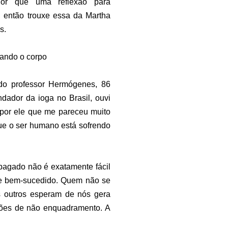
or que uma reflexão para
então trouxe essa da Martha
s.
ando o corpo
do professor Hermógenes, 86
ndador da ioga no Brasil, ouvi
por ele que me pareceu muito
que o ser humano está sofrendo
pagado não é exatamente fácil
l, e bem-sucedido. Quem não se
s outros esperam de nós gera
ações de não enquadramento. A