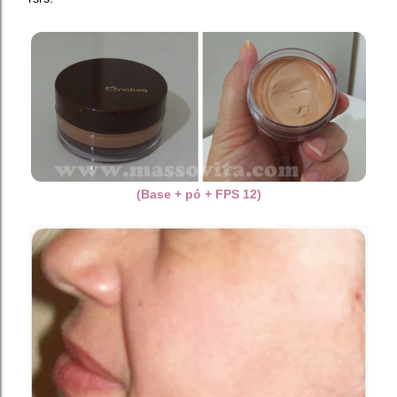
(Base + pó + FPS 12)