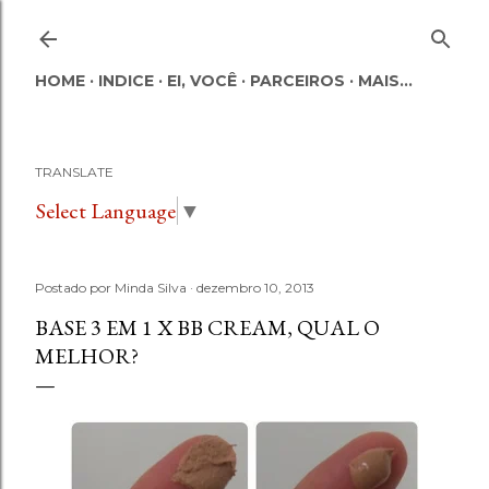
Pular para o conteúdo principal
HOME
INDICE
EI, VOCÊ
PARCEIROS
MAIS…
TRANSLATE
Select Language
▼
Postado por
Minda Silva
dezembro 10, 2013
BASE 3 EM 1 X BB CREAM, QUAL O
MELHOR?