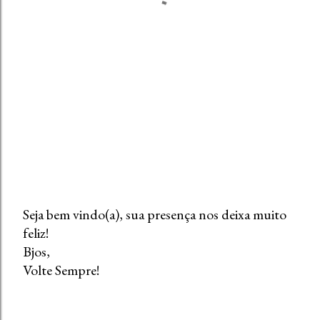
Seja bem vindo(a), sua presença nos deixa muito
feliz!
P
Bjos,
o
Volte Sempre!
s
t
a