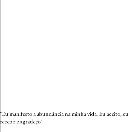
r
u
m
c
o
m
e
n
t
á
r
i
o
"Eu manifesto a abundância na minha vida. Eu aceito, eu
recebo e agradeço"