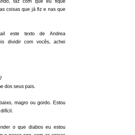
ando, faz com que eu fique
nas coisas que já fiz e nas que
ail este texto de Andrea
is dividir com vocês, achei
ê?
e dos seus pais.
 baixo, magro ou gordo. Estou
ifícil.
nder o que diabos eu estou