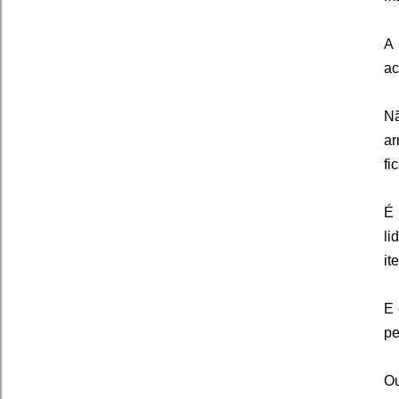
A
ac
Nã
ar
fi
É 
li
it
E 
pe
Ou