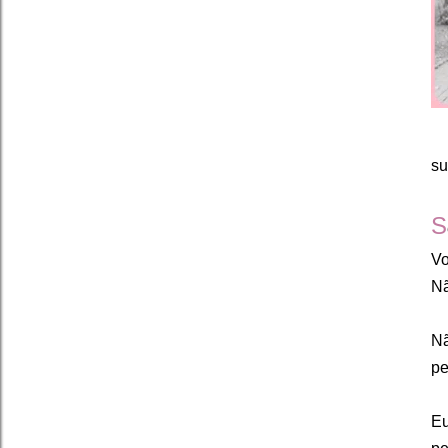
su
S
Vo
Nã
Nã
pe
Eu