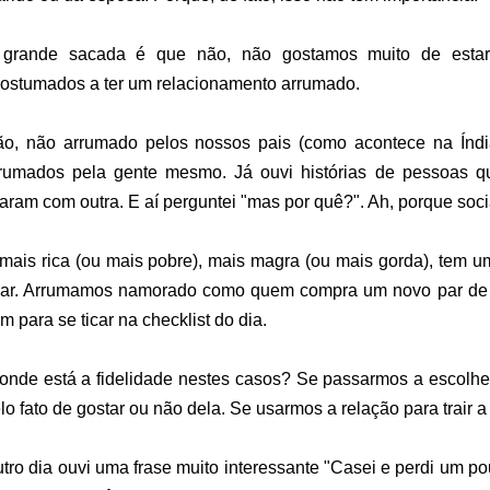
 grande sacada é que não, não gostamos muito de estar
ostumados a ter um relacionamento arrumado.
o, não arrumado pelos nossos pais (como acontece na Índ
rumados pela gente mesmo. Já ouvi histórias de pessoas 
caram com outra. E aí perguntei "mas por quê?". Ah, porque so
mais rica (ou mais pobre), mais magra (ou mais gorda), tem u
dar. Arrumamos namorado como quem compra um novo par de c
em para se ticar na checklist do dia.
onde está a fidelidade nestes casos? Se passarmos a escolher
lo fato de gostar ou não dela. Se usarmos a relação para trair
tro dia ouvi uma frase muito interessante "Casei e perdi um p