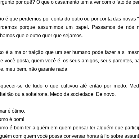
rgunto por quê? O que o casamento tem a ver com o fato de pe
o é que perdemos por conta do outro ou por conta das novas "
erdemos porque assumimos um papel. Passamos de nós 
hamos que o outro quer que sejamos.
so é a maior traição que um ser humano pode fazer a si me
e você gosta, quem você é, os seus amigos, seus parentes, pa
e, meu bem, não garante nada.
quecer-se de tudo o que cultivou até então por medo. Me
lteirão ou a solteirona. Medo da sociedade. De novo.
ar é ótimo.
omo é bom!
mo é bom ter alguém em quem pensar ter alguém que partici
guém com quem você possa conversar horas à fio sobre assun