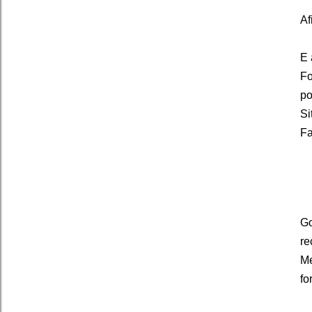
Af
E 
Fo
po
Si
F
Go
re
Me
fo