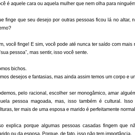
cê é aquele cara ou aquela mulher que nem olha para ningué
e finge que seu desejo por outras pessoas ficou lá no altar,
erno?
m, você finge! E sim, você pode até nunca ter saído com mais
"sua pessoa", mas sentir, isso você sente.
mos bichos.
mos desejos e fantasias, mas ainda assim temos um corpo e um
demos, pelo racional, escolher ser monogâmico, amar algué
uela pessoa magoada, mas, isso também é cultural. Isso
lturas, ter mais de uma esposa e marido é perfeitamente norma
so explica porque algumas pessoas casadas fingem que nã
rido ou da esposa. Porque, de fato, isso não tem importância.