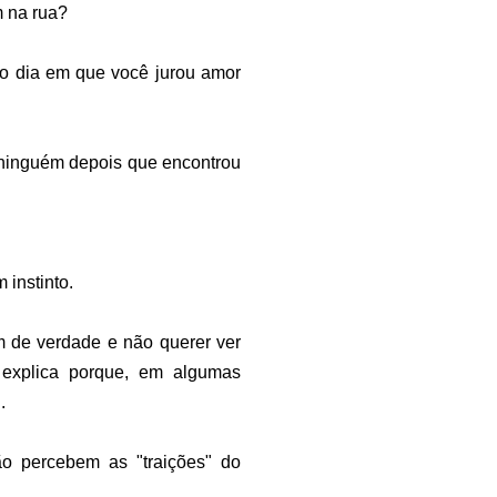
m na rua?
 no dia em que você jurou amor
 ninguém depois que encontrou
 instinto.
m de verdade e não querer ver
 explica porque, em algumas
l.
o percebem as "traições" do