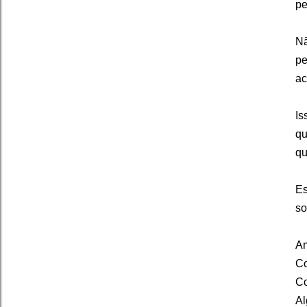
pe
Nã
p
ac
Is
qu
qu
Es
so
Am
C
Co
Al