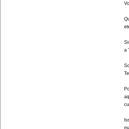
Vo
Qu
et
Si
a 
So
Te
Po
aq
cu
Is
ma