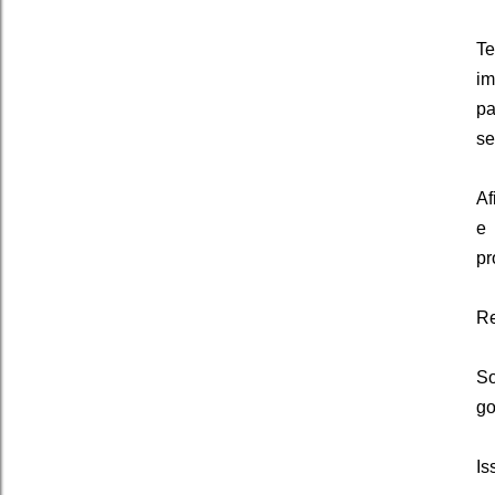
Te
im
pa
se
Af
e 
pr
Re
So
go
Is