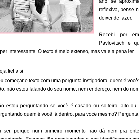
ano se aproxim
reflexiva, pense 
deixei de fazer.
Recebi por em
Pavlovitsch e qu
per interessante.
O texto é meio extenso, mas vale a pena ler
eja fiel a si
u começar o texto com uma pergunta instigadora: quem é voc
o, não estou falando do seu nome, nem endereço, nem do nom
o estou perguntando se você é casado ou solteiro, alto ou
rguntando quem é você lá dentro, para você mesmo? Pergunta d
 sei, porque num primeiro momento não dá nem pra ente