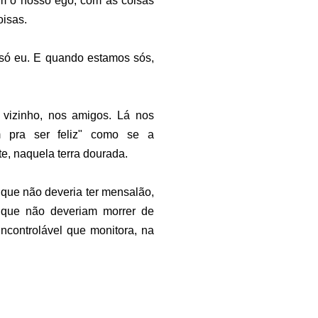
om o nosso ego, com as coisas
oisas.
só eu. E quando estamos sós,
o vizinho, nos amigos. Lá nos
m pra ser feliz" como se a
te, naquela terra dourada.
que não deveria ter mensalão,
s que não deveriam morrer de
ncontrolável que monitora, na