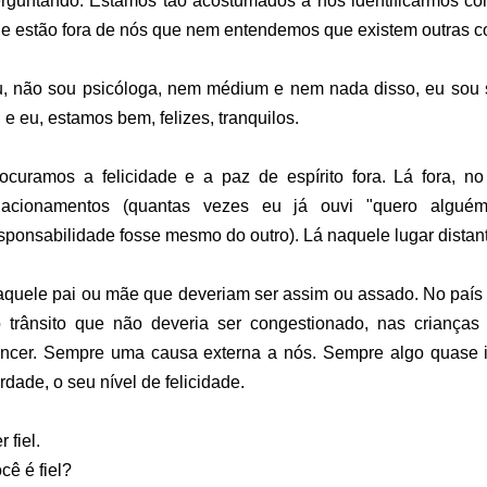
rguntando. Estamos tão acostumados a nos identificarmos c
e estão fora de nós que nem entendemos que existem outras c
, não sou psicóloga, nem médium e nem nada disso, eu sou 
 e eu, estamos bem, felizes, tranquilos.
ocuramos a felicidade e a paz de espírito fora. Lá fora, n
elacionamentos (quantas vezes eu já ouvi "quero algué
sponsabilidade fosse mesmo do outro). Lá naquele lugar distan
quele pai ou mãe que deveriam ser assim ou assado. No país 
 trânsito que não deveria ser congestionado, nas criança
ncer. Sempre uma causa externa a nós. Sempre algo quase i
rdade, o seu nível de felicidade.
r fiel.
cê é fiel?