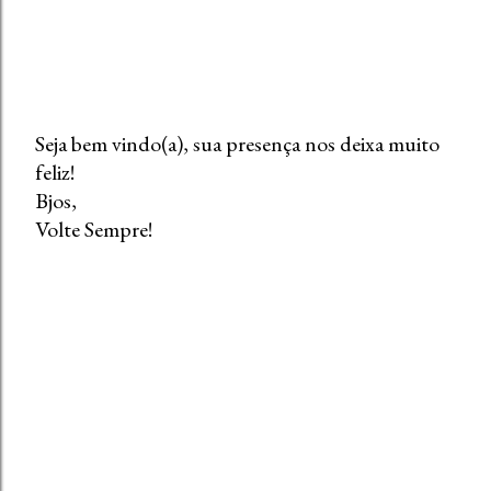
Seja bem vindo(a), sua presença nos deixa muito
feliz!
P
Bjos,
o
Volte Sempre!
s
t
a
r
u
m
c
o
m
e