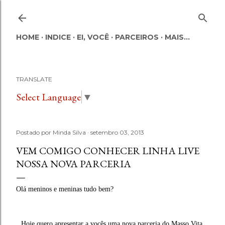
Pular para o conteúdo principal
HOME
INDICE
EI, VOCÊ
PARCEIROS
MAIS…
TRANSLATE
Select Language
▼
Postado por
Minda Silva
setembro 03, 2013
VEM COMIGO CONHECER LINHA LIVE
NOSSA NOVA PARCERIA
Olá meninos e meninas tudo bem?
Hoje quero apresentar a vocês uma nova parceria do Masso Vita.