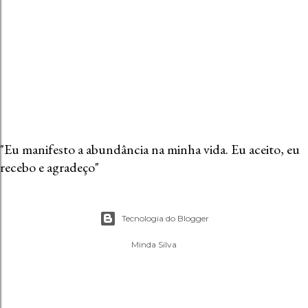
n
t
á
r
i
o
"Eu manifesto a abundância na minha vida. Eu aceito, eu
recebo e agradeço"
Tecnologia do Blogger
Minda Silva