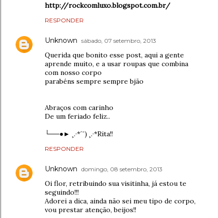
http://rockcomluxo.blogspot.com.br/
RESPONDER
Unknown
sábado, 07 setembro, 2013
Querida que bonito esse post, aqui a gente
aprende muito, e a usar roupas que combina
com nosso corpo
parabéns sempre sempre bjão
Abraços com carinho
De um feriado feliz..
└──●► ¸.·*´¨) ¸.·*Rita!!
RESPONDER
Unknown
domingo, 08 setembro, 2013
Oi flor, retribuindo sua visitinha, já estou te
seguindo!!!
Adorei a dica, ainda não sei meu tipo de corpo,
vou prestar atenção, beijos!!