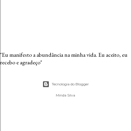
t
á
r
i
o
"Eu manifesto a abundância na minha vida. Eu aceito, eu
recebo e agradeço"
Tecnologia do Blogger
Minda Silva