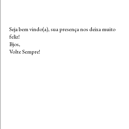
Seja bem vindo(a), sua presença nos deixa muito
feliz!
P
Bjos,
o
Volte Sempre!
s
t
a
r
u
m
c
o
m
e
n