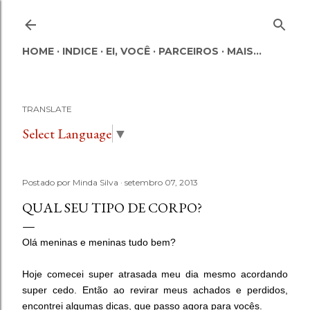
Pular para o conteúdo principal
HOME
INDICE
EI, VOCÊ
PARCEIROS
MAIS…
TRANSLATE
Select Language
▼
Postado por
Minda Silva
setembro 07, 2013
QUAL SEU TIPO DE CORPO?
Olá meninas e meninas tudo bem?
Hoje comecei super atrasada meu dia mesmo acordando
super cedo. Então ao revirar meus achados e perdidos,
encontrei algumas dicas, que passo agora para vocês.