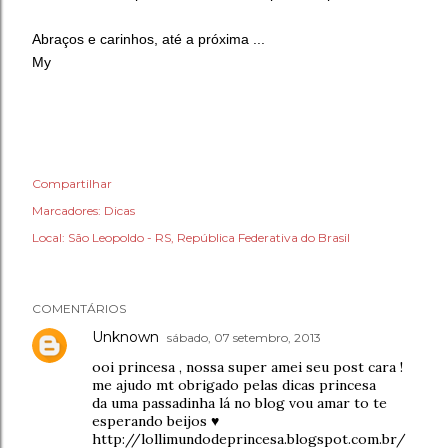
Abraços e carinhos, até a próxima ...
My
Compartilhar
Marcadores:
Dicas
Local:
São Leopoldo - RS, República Federativa do Brasil
COMENTÁRIOS
Unknown
sábado, 07 setembro, 2013
ooi princesa , nossa super amei seu post cara !
me ajudo mt obrigado pelas dicas princesa
da uma passadinha lá no blog vou amar to te
esperando beijos ♥
http://lollimundodeprincesa.blogspot.com.br/