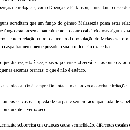
enças neurológicas, como Doença de Parkinson, aumentam o risco de d
guns acreditam que um fungo do gênero Malassezia possa estar rela
te fungo esta presente naturalmente no couro cabeludo, mas algumas ve
monstraram relação entre o aumento da população de Melassezia e o 
m caspa fraquentemente possuiem sua proliferação exacerbada.
 que diz respeito à caspa seca, podemos observá-la nos ombros, ou 
quenas escamas brancas, o que é não é estético.
caspa oleosa não é sempre tão notada, mas provoca coceira e irritações
 ambos os casos, a queda de caspas é sempre acompanhada de cabelo
io ou durante inverno seco.
dermatite seborréica em crianças causa vermelhidão, diferentes escalas