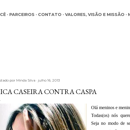
Pular para o conteúdo principal
OCÊ
PARCEIROS
CONTATO
VALORES, VISÃO E MISSÃO
stado por
Minda Silva
julho 16, 2013
ICA CASEIRA CONTRA CASPA
Olá meninos e menin
Todas(os) nós quer
Seja no modo de se 