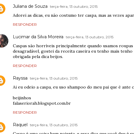
Juliana de Souza
terça-feira, 13 outubro, 2015
Adorei as dicas, eu não costumo ter caspa, mas as vezes apa
RESPONDER
Lucimar da Silva Moreira
terça-feira, 13 outubro, 2015
Caspas são horríveis principalmente quando usamos roupas 
desagradável, gostei da receita caseira eu tenho mais tenho 
obrigada pela dica beijos.
RESPONDER
Rayssa
terça-feira, 13 outubro, 2015
Ai eu odeio a caspa, eu uso shampoo do meu pai que é ante c
beijinhos
falaseriorah.blogspot.com.br
RESPONDER
Raquel
terça-feira, 13 outubro, 2015
Caspa é uma coisa bem nojenta, e essa dica que você deu é su