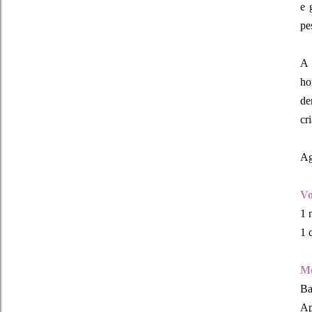
e 
pe
A 
ho
de
cr
Ag
Vo
1 
1 
Mo
Ba
Ap