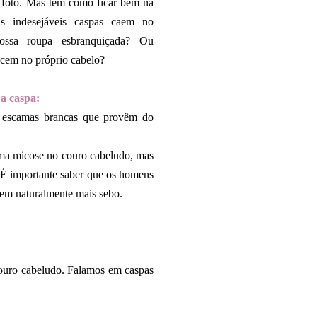
 foto. Mas tem como ficar bem na
as indesejáveis caspas caem no
ossa roupa esbranquiçada? Ou
em no próprio cabelo?
 a caspa:
s escamas brancas que provêm do
uma micose no couro cabeludo, mas
 É importante saber que os homens
zem naturalmente mais sebo.
couro cabeludo. Falamos em caspas