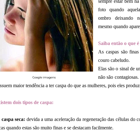
sempre estar bem na
foto quando aquel
ombro deixando n
mesmo quando aparec
Saiba então o que é
As caspas são fina
couro cabeludo.
Elas são o sinal de 
não são contagiosas.
Google imagens
ssuem maior tendência a ter caspa do que as mulheres, pois eles produ
istem dois tipos de caspa:
 caspa seca:
devida a uma aceleração da regeneração das células do 
cas quando estas são muito finas e se destacam facilmente.