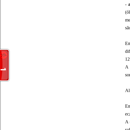
-
(ó
me
sã
Em
di
12
A 
so
Al
Em
ec
A 
so