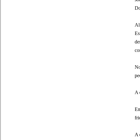
Do
Al
Es
de
co
No
pe
A 
Em
fr
A 