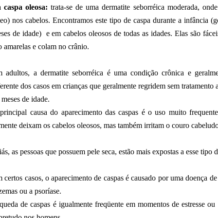
a caspa oleosa:
trata-se de uma dermatite seborréica moderada, ond
leo) nos cabelos. Encontramos este tipo de caspa durante a infância 
ses de idade) e em cabelos oleosos de todas as idades. Elas são fácei
o amarelas e colam no crânio.
 adultos, a dermatite seborréica é uma condição crônica e geralmen
ferente dos casos em crianças que geralmente regridem sem tratamento a
 meses de idade.
principal causa do aparecimento das caspas é o uso muito frequent
mente deixam os cabelos oleosos, mas também irritam o couro cabeludo
iás, as pessoas que possuem pele seca, estão mais expostas a esse tipo 
 certos casos, o aparecimento de caspas é causado por uma doença de 
zemas ou a psoríase.
queda de caspas é igualmente freqüente em momentos de estresse ou
bretudo nos homens.