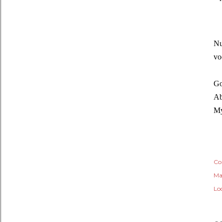
Nu
vo
Go
Ab
M
Co
Ma
Lo