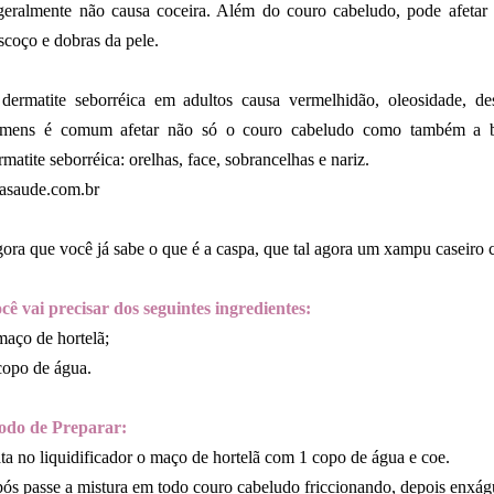
geralmente não causa coceira. Além do couro cabeludo, pode afetar o
scoço e dobras da pele.
dermatite seborréica em adultos causa vermelhidão, oleosidade, d
mens é comum afetar não só o couro cabeludo como também a bar
rmatite seborréica: orelhas, face, sobrancelhas e nariz.
iasaude.com.br
ora que você já sabe o que é a caspa, que tal agora um xampu caseiro c
cê vai precisar dos seguintes ingredientes:
maço de hortelã;
copo de água.
do de Preparar:
ta no liquidificador o maço de hortelã com 1 copo de água e coe.
ós passe a mistura em todo couro cabeludo friccionando, depois enxág